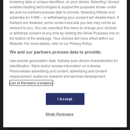
browsing data or unique identifiers, on your device. Selecting I Accept
enables tracking technologies to support the purposes shown under
Qui frappe de saisissement :
Ressemblance
2.
we and our partners process data to provide. Selecting Refuse and
hallucinante.
subscribe for 0.99€ > or withdrawing your consent will disable them. If
trackers are disabled, some content and ads you see may not be as
Synonymes :
relevant to you. You can resurface this menu to change your choices
frappant
-
impressionnant
-
saisissant
or withdraw consent at any time by clicking the Show Purposes link on
the bottom of the webpage. Your choices will have effect within our
Website. For more details, refer to our Privacy Policy.
We and our partners process data to provide:
VOUS CHERCHEZ PEUT-ÊTRE
Use precise geolocation data. Actively scan device characteristics for
identification. Store and/or access information on a device.
Personalised advertising and content, advertising and content
hallucinant adj.
measurement, audience research and services development.
Qui obsède par son caractère proche de
List of Partners (vendors)
l'hallucination.
halluciner v.t.
I Accept
Provoquer une hallucination chez quelqu'un.
Show Purposes
te
-
hallstattien
-
hallucinant
-
hallucination
-
hal