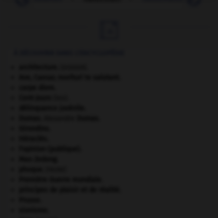

À DÉCOUVRIR DANS L'ENCYCLOPÉDIE
architecture.
.
[DOSSIER]
Ave, Caesar, morituri te salutant
.
carpe diem
.
Cent-Jours
(les).
délinquance juvénile.
Dumas
.
Alexandre
Dumas
.
Girondins
.
Héraclès
.
l'opinion (publique).
Mao Zedong
.
phoque
.
[FAUNE]
Première Guerre mondiale
.
principes de plaisir et de réalité.
Prusse
.
sionisme.