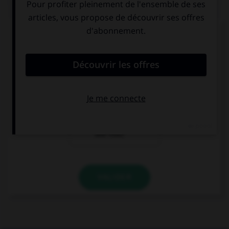
QUIZ
« Les opérettes que j'ai [entendu] chanter. »
Comment faut-il écrire « entendu » ?
entendu
entendues
entendue (si le
narrateur est
une fille)
VALIDER