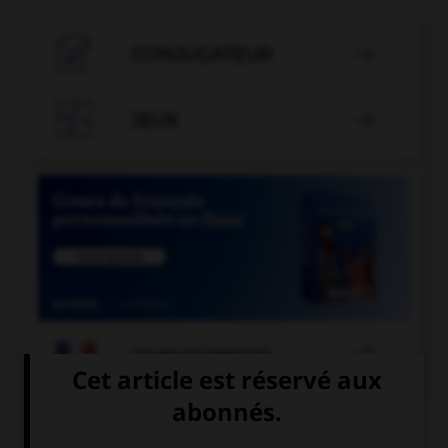

CONJUGATEUR


JEUX


COURS DE FRANÇAIS