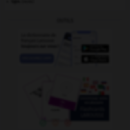
tigre
.
[FAUNE]
OUTILS