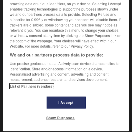
browsing data or unique identifiers, on your device. Selecting I Accept
enables tracking technologies to support the purposes shown under
VOUS CHERCHEZ PEUT-ÊTRE
we and our partners process data to provide. Selecting Refuse and
subscribe for 0.99€ > or withdrawing your consent will disable them. If
trackers are disabled, some content and ads you see may not be as
gyroscopique adj.
relevant to you. You can resurface this menu to change your choices
Qui a rapport au gyroscope ou est équipé d'un
or withdraw consent at any time by clicking the Show Purposes link on
the bottom of the webpage. Your choices will have effect within our
gyroscope.
Website. For more details, refer to our Privacy Policy.
Effet gyroscopique
We and our partners process data to provide:
AUTRES TRADUCTIONS
Use precise geolocation data. Actively scan device characteristics for
identification. Store and/or access information on a device.
Personalised advertising and content, advertising and content
Compas gyroscopique
measurement, audience research and services development.
List of Partners (vendors)

I Accept
EXPRESSIONS
Effet gyroscopique,
tendance qu'a tout corps lourd, en
Show Purposes
rotation rapide autour d'un axe (roue, volant de moteur,
etc.), à s'opposer à tout effort visant à modifier la