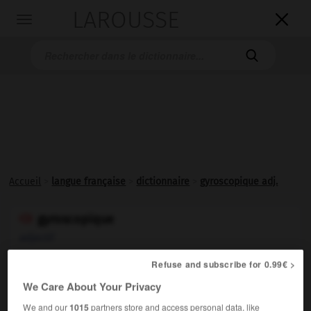
LAROUSSE

Toggle
navigation

Accueil
>
langue française
>
dictionnaire
>
gyroscopique adj.
gyroscopique

adjectif
Refuse and subscribe for 0.99€ >
Qui a rapport au gyroscope ou est équipé d'un
gyroscope.
We Care About Your Privacy
We and our
1015
partners store and access personal data, like