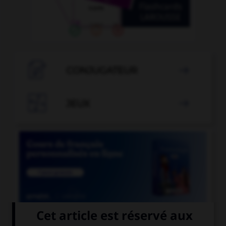

CONJUGATEUR


JEUX


COURS DE FRANÇAIS