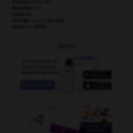
réduction
.
[MÉDECINE]
e
République
(V
).
Swaziland
.
Van Gogh
.
Vincent
Van Gogh
.
Weber
.
Max
Weber
.
OUTILS