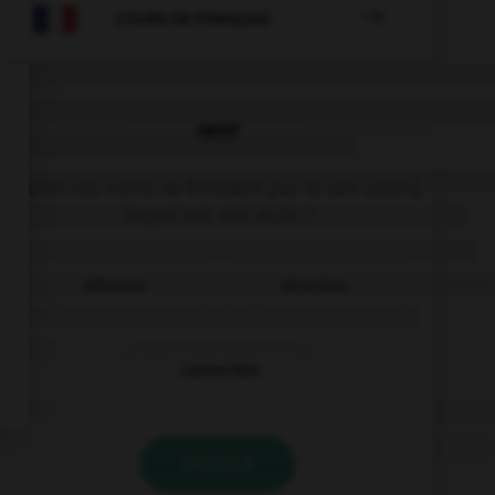

COURS DE FRANÇAIS
QUIZ
Parmi ces noms se finissant par le son [xion],
lequel est mal écrit ?
réflexion
détection
connection
VALIDER