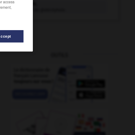
/or access
grinde n.m.
rement,
Nom usuel du globicéphale.
Accept
OUTILS
nel
-
griolet
-
grincement
-
grincer
-
grinche
-