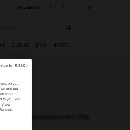
Newsletter




IE
CUISINE
JEUX
LIVRES
ribe for 0.99€ >
iers, on your
r we and our
our consent
t to you. You
he Show
 For more
VOUS CHERCHEZ PEUT-ÊTRE