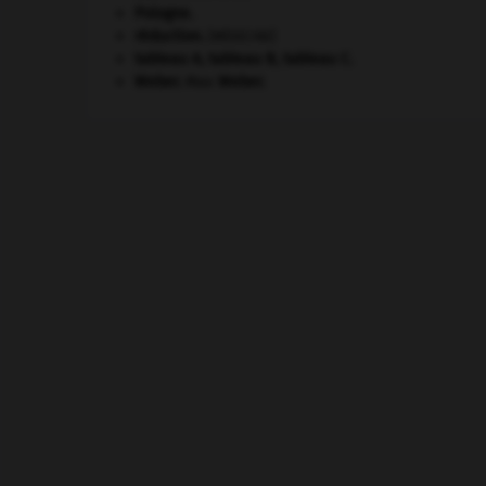
Pologne
.
réduction
.
[MÉDECINE]
tableau A, tableau B, tableau C.
Weber
.
Max
Weber
.