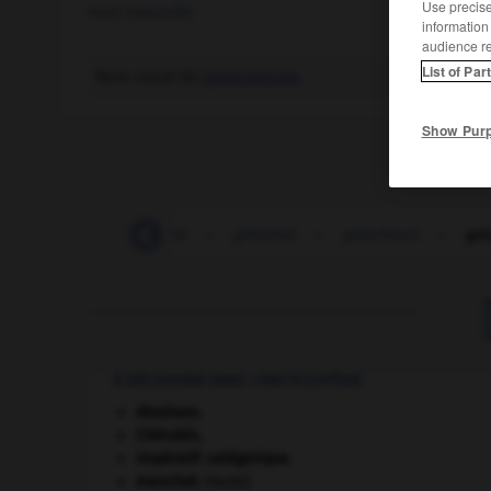
Use precise 
nom masculin
information
audience r
List of Par
Nom usuel du
globicéphale
.
Show Pur
-
grincer
-
grinche
-
grincher
-
grincheux
-
gri
À DÉCOUVRIR DANS L'ENCYCLOPÉDIE
Abraham
.
Chérubin
.
impératif catégorique.
manchot
.
[FAUNE]