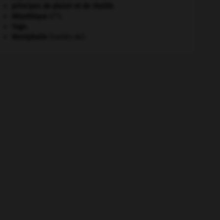
principes de plaisir et de réalité.
re
République
(I
).
Togo
.
Westphalie
(traités de).