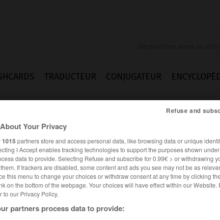
SHCARDS
TRADUCTEUR
CONJUGATEUR
ENCYCLOPÉD
Refuse and subsc
About Your Privacy
r
1015
partners store and access personal data, like browsing data or unique identif
ecting I Accept enables tracking technologies to support the purposes shown unde
ocess data to provide. Selecting Refuse and subscribe for 0.99€ > or withdrawing y
e them. If trackers are disabled, some content and ads you see may not be as relevan
ce this menu to change your choices or withdraw consent at any time by clicking t
nk on the bottom of the webpage. Your choices will have effect within our Website.
er to our Privacy Policy.
ur partners process data to provide: