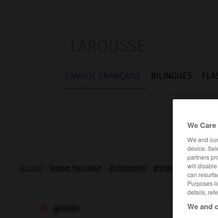
LAROUSSE
LANGUE FRANÇAISE
BILINGUES
FLA
We Care 
We and ou
device. Sel
partners pr
will disabl
Accueil
>
langue française
>
dictionnaire
>
grinde n.m.
can resurfa
Purposes li
details, ref
We and o
grinde
