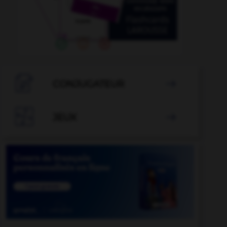

CONJUGATEUR


JEUX
