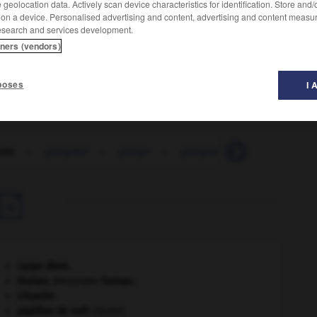
geolocation data. Actively scan device characteristics for identification. Store and
 on a device. Personalised advertising and content, advertising and content measu
esearch and services development.
tners (vendors)
poses
I 
nde
-
gringalet
-
gringo
-
gringue
-
système_Grin

carpe diem
.
Dumas
.
Alexandre
Dumas
.
Lituanie
.
papillon de nuit
.
[FAUNE]