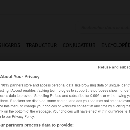
SHCARDS
TRADUCTEUR
CONJUGATEUR
ENCYCLOPÉD
Refuse and subsc
About Your Privacy
r
1015
partners store and access personal data, like browsing data or unique identif
ecting I Accept enables tracking technologies to support the purposes shown unde
ocess data to provide. Selecting Refuse and subscribe for 0.99€ > or withdrawing y
e them. If trackers are disabled, some content and ads you see may not be as relevan
ce this menu to change your choices or withdraw consent at any time by clicking t
nk on the bottom of the webpage. Your choices will have effect within our Website.
er to our Privacy Policy.
Expressions
ur partners process data to provide: