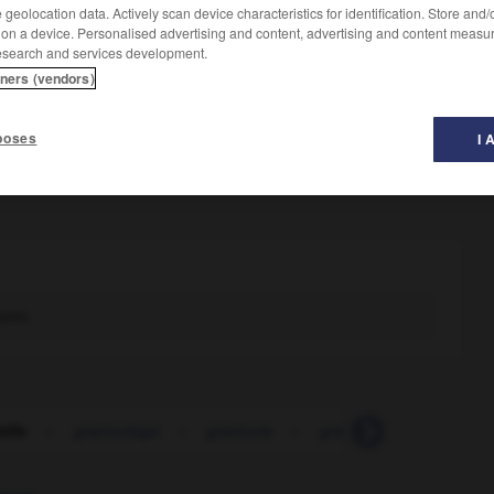
geolocation data. Actively scan device characteristics for identification. Store and
 on a device. Personalised advertising and content, advertising and content measu
esearch and services development.
tners (vendors)
poses
I 
ons.
elle
-
graticulage
-
graticule
-
graticuler
-
gratifia