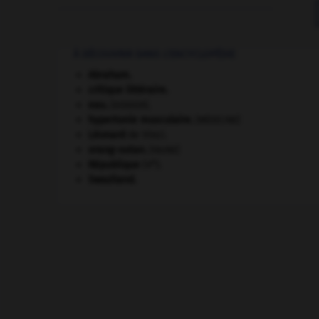
À DÉCOUVRIR DANS L'ENCYCLOPÉDIE
Abraham
.
critique littéraire.
eau.
.
[DOSSIER]
hypertonie musculaire
.
[MÉDECINE]
Léonard
de Vinci.
orang-outan
.
[FAUNE]
e
République
(V
).
Swaziland
.