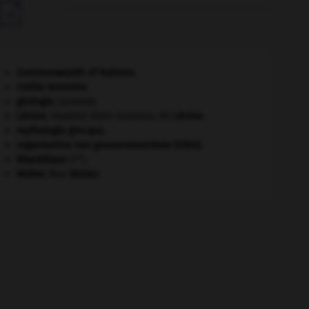

Commonwealth of Nations
.
croûte terrestre.
géologie.
.
[DOSSIER]
Lénine
.
Vladimir Ilitch Oulianov, dit
Lénine
.
mythologie grecque.
organisation non gouvernementale (ONG).
re
République
(I
).
Weber
.
Max
Weber
.