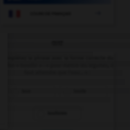

COURS DE FRANÇAIS
QUIZ
Complétez la phrase avec la forme correcte du
verbe « bouillir » : « pour mettre les légumes, il
faut attendre que l'eau… » :
boue
bouille
bouillonne