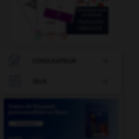

CONJUGATEUR


JEUX
