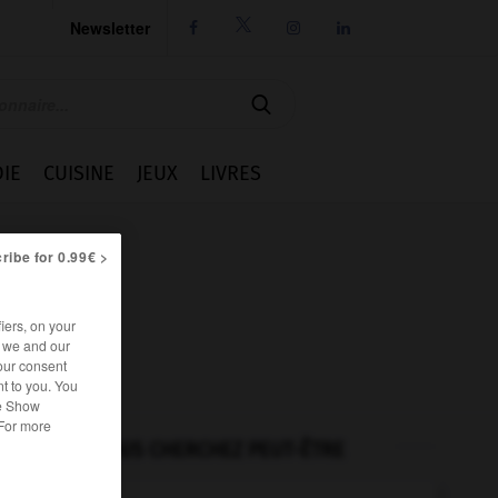
Newsletter




IE
CUISINE
JEUX
LIVRES
ribe for 0.99€ >
iers, on your
r we and our
our consent
t to you. You
he Show
 For more
VOUS CHERCHEZ PEUT-ÊTRE