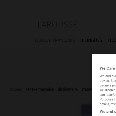
LAROUSSE
LANGUE FRANÇAISE
BILINGUES
FLA
We Care 
We and ou
device. Sel
partners pr
Accueil
>
langue française
>
dictionnaire
>
gratelle n.f.
will disabl
can resurfa
Purposes li
details, ref
Définitions
We and o