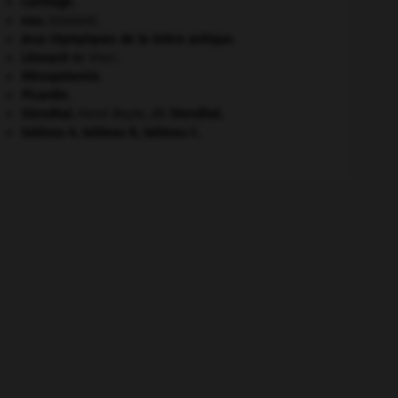
Carthage
.
eau.
.
[DOSSIER]
Jeux Olympiques de la Grèce antique
.
Léonard
de Vinci.
Mésopotamie
.
Picardie
.
Stendhal
.
Henri Beyle, dit
Stendhal
.
tableau A, tableau B, tableau C.