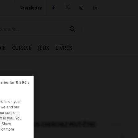
Newsletter




IE
CUISINE
JEUX
LIVRES
ribe for 0.99€ >
iers, on your
r we and our
our consent
t to you. You
he Show
VOUS CHERCHEZ PEUT-ÊTRE
 For more