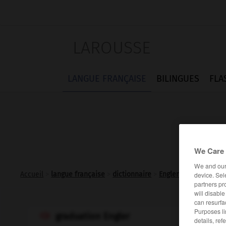
LAROUSSE
LANGUE FRANÇAISE
BILINGUES
FLA
We Care 
We and ou
Accueil
>
langue française
>
dictionnaire
>
Engler (graduation).
device. Sel
partners pr
will disabl
can resurfa
Purposes li
graduation Engler

details, ref