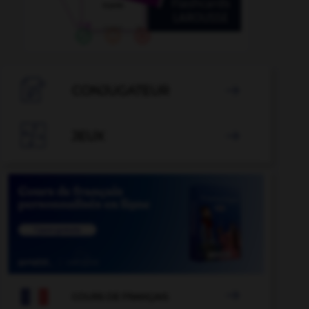

CONJUGATEUR


JEUX


COURS DE FRANÇAIS