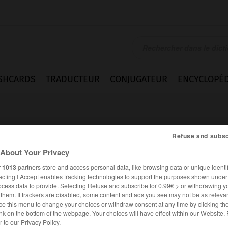
SHCARDS
TRADUCTEUR
CONJUGATEUR
ENCYCLOPÉD
Refuse and subsc
About Your Privacy
r
1013
partners store and access personal data, like browsing data or unique identif
ecting I Accept enables tracking technologies to support the purposes shown unde
ocess data to provide. Selecting Refuse and subscribe for 0.99€ > or withdrawing y
e them. If trackers are disabled, some content and ads you see may not be as relevan
ce this menu to change your choices or withdraw consent at any time by clicking t
nk on the bottom of the webpage. Your choices will have effect within our Website.
er to our Privacy Policy.