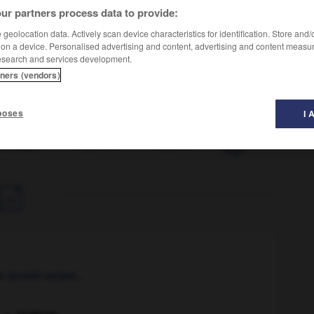
ur partners process data to provide:
trole. (Elle a été inventée par le chimiste allemand Carl
geolocation data. Actively scan device characteristics for identification. Store and
 on a device. Personalised advertising and content, advertising and content measu
esearch and services development.
tners (vendors)
poses
I 
on Engler
-
englobant
-
englober
-
engloutir
-
eng

 densité variant...