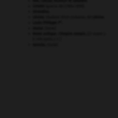
Ave, Caesar, morituri te salutant
.
Crimée
(guerre de) [1854-1856].
Girondins
.
Lénine
.
Vladimir Ilitch Oulianov, dit
Lénine
.
er
Louis-Philippe I
.
morse
.
[FAUNE]
Rome antique : l'Empire romain
.
[27 avant J.-
C.-476 après J.-C.]
termite
.
[FAUNE]