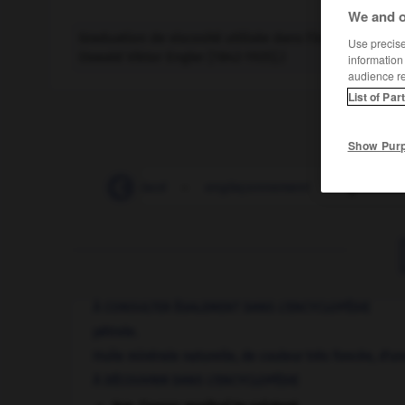
We and o
Graduation de viscosité utilisée dans l'industrie du pé
Use precise 
Oswald Viktor Engler [1842-1925].)
information
audience r
List of Par
Show Pur
engineering
-
englacé
-
englaçonnement
-
graduati
À CONSULTER ÉGALEMENT DANS L'ENCYCLOPÉDIE
pétrole.
Huile minérale naturelle, de couleur très foncée, d'une
À DÉCOUVRIR DANS L'ENCYCLOPÉDIE