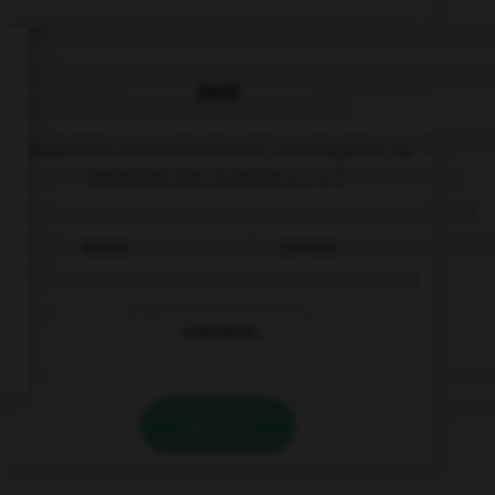
QUIZ
Lequel de ces mots devrait, au singulier, se
terminer par la lettre « r » ?
rebour…
parcour…
calembour…
VALIDER