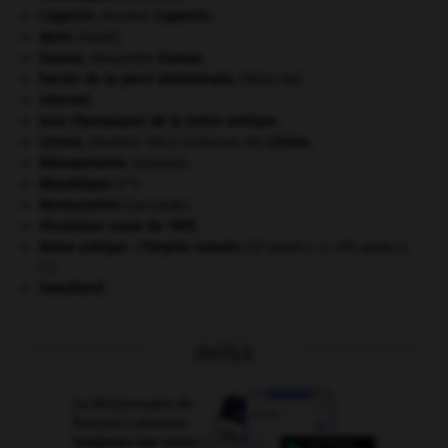
Copernic
.
Nicolas
Copernic
.
daim
.
[FAUNE]
Dumas
.
Alexandre
Dumas
.
hernie de la paroi abdominale
.
[MÉDECINE]
Internet
.
Jeux Olympiques de la Grèce antique
.
Lénine
.
Vladimir Ilitch Oulianov, dit
Lénine
.
Mésopotamie
.
.
[DOSSIER]
re
République
(I
).
Restauration
(seconde).
révolution russe de 1905
.
Rome antique : l'Empire romain
.
[27 avant J.-C.-476 après J.-
C.]
Swaziland
.
OUTILS