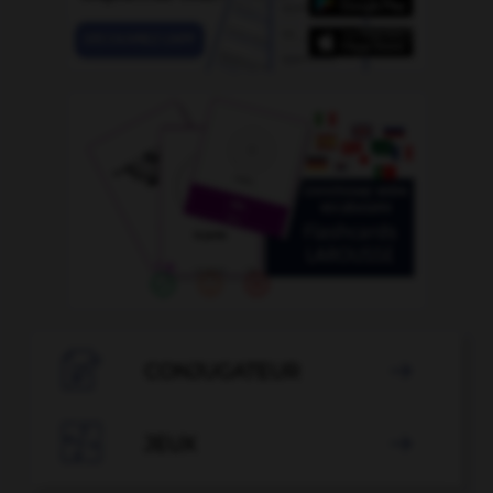

CONJUGATEUR


JEUX
