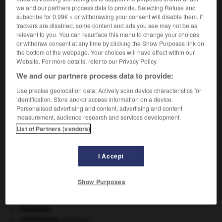
we and our partners process data to provide. Selecting Refuse and
subscribe for 0.99€ > or withdrawing your consent will disable them. If
trackers are disabled, some content and ads you see may not be as
VOUS CHERCHEZ PEUT-ÊTRE
relevant to you. You can resurface this menu to change your choices
or withdraw consent at any time by clicking the Show Purposes link on
the bottom of the webpage. Your choices will have effect within our
gliridé n.m.
Website. For more details, refer to our Privacy Policy.
Nom de famille donné à des rongeurs européens à
We and our partners process data to provide:
queue touffue, hibernants...
Use precise geolocation data. Actively scan device characteristics for
identification. Store and/or access information on a device.
Personalised advertising and content, advertising and content
measurement, audience research and services development.
gliome
-
glipizide
-
gliridé
-
glischroïde
-
glischr
List of Partners (vendors)
I Accept

Show Purposes
À DÉCOUVRIR DANS L'ENCYCLOPÉDIE
carpe diem
.
Cléopâtre
.
contrebasse
.
[MUSIQUE]