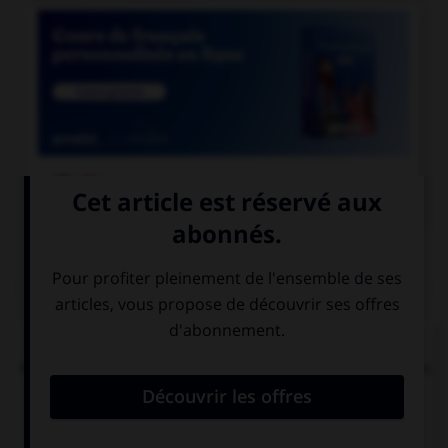

COURS DE FRANÇAIS
QUIZ
« Tachez de ne pas vous tacher ». Combien de
mots devraient porter un accent circonflexe dans
cette phrase ?