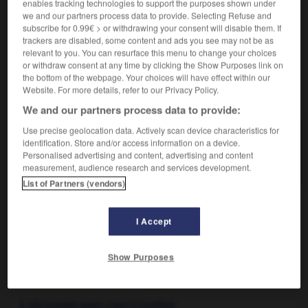
enables tracking technologies to support the purposes shown under
de trous, se présentant sous forme de grosse m eule de
we and our partners process data to provide. Selecting Refuse and
80 à 100 kg, originaire de la vallée de l'Emme (Suisse),
subscribe for 0.99€ > or withdrawing your consent will disable them. If
fabriqué aussi dans plusieurs régions françaises.
trackers are disabled, some content and ads you see may not be as
relevant to you. You can resurface this menu to change your choices
or withdraw consent at any time by clicking the Show Purposes link on
the bottom of the webpage. Your choices will have effect within our
Website. For more details, refer to our Privacy Policy.
VOUS CHERCHEZ PEUT-ÊTRE
We and our partners process data to provide:
Use precise geolocation data. Actively scan device characteristics for
emmenthal n.m.
identification. Store and/or access information on a device.
Fromage au lait de vache à pâte pressée cuite
Personalised advertising and content, advertising and content
parsemée de trous...
measurement, audience research and services development.
List of Partners (vendors)
I Accept
-
emmener
-
emmenthal, emmental
-
emmerdant
-
Show Purposes

À DÉCOUVRIR DANS L'ENCYCLOPÉDIE