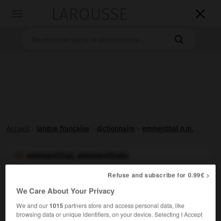
LAROUSSE

Toggle
navigation

Accueil
>
langue française
>
dictionnaire
>
emmenthal n.m.
emmenthal, emmenthals

ou
Refuse and subscribe for 0.99€ >
emmental, emmentals

We Care About Your Privacy
nom masculin
We and our
1015
partners store and access personal data, like
Fromage au lait de vache à pâte pressée cuite parsemée
browsing data or unique identifiers, on your device. Selecting I Accept