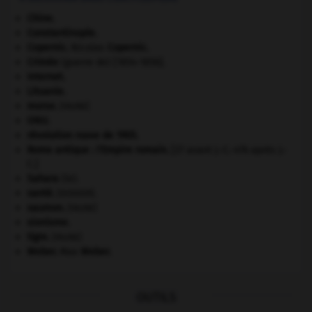
Chine
.
Constantinople
.
Copernic
.
Nicolas
Copernic
.
Crimée
(guerre de) [1854-1856].
Internet
.
Lituanie
.
morse
.
[FAUNE]
ONU
.
révolution russe de 1905
.
Rome antique : l'Empire romain
.
[27 avant J.-C.-476 après J.-
C.]
Sahara
(le).
santé.
.
[DOSSIER]
saumon
.
[FAUNE]
sionisme.
tigre
.
[FAUNE]
Weber
.
Max
Weber
.
OUTILS