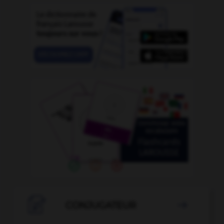

CONJUGATEUR
