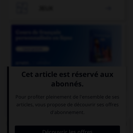

JEUX


COURS DE FRANÇAIS
QUIZ
Dans le mot « abordage » quelle est la nature de
« bord » ?