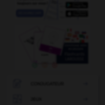

CONJUGATEUR


JEUX
