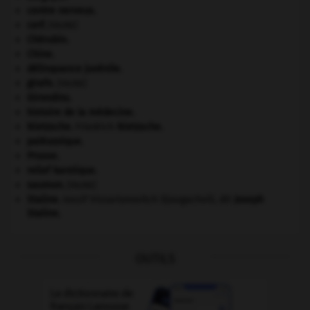
centre nerveux.
cerf
.
[FAUNE]
Chérubin
.
Chine
.
délinquance juvénile.
girafe
.
[FAUNE]
Girondins
.
histoire de la médecine.
Nietzsche
.
Friedrich
Nietzsche
.
paléozoïque.
Prusse
.
relief karstique.
saumon
.
[FAUNE]
Staline
.
Iossif Vissarionovitch Djougachvili, dit
Joseph
Staline
.
OUTILS