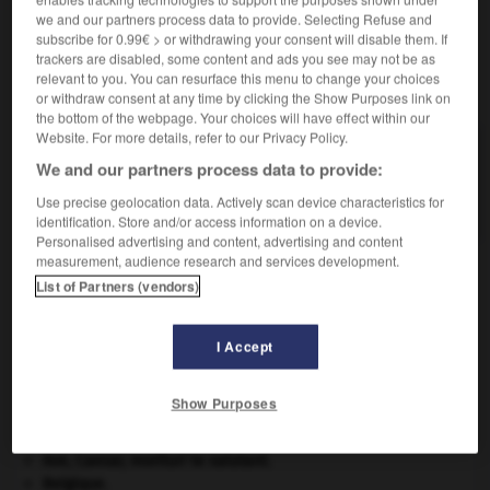
we and our partners process data to provide. Selecting Refuse and
subscribe for 0.99€ > or withdrawing your consent will disable them. If
trackers are disabled, some content and ads you see may not be as
relevant to you. You can resurface this menu to change your choices
VOUS CHERCHEZ PEUT-ÊTRE
or withdraw consent at any time by clicking the Show Purposes link on
the bottom of the webpage. Your choices will have effect within our
Website. For more details, refer to our Privacy Policy.
dioïque adj.
We and our partners process data to provide:
Se dit des espèces végétales (chanvre, dattier,
mercuriale, lychnis) composées de pieds mâles...
Use precise geolocation data. Actively scan device characteristics for
identification. Store and/or access information on a device.
Personalised advertising and content, advertising and content
measurement, audience research and services development.
List of Partners (vendors)
diogène
-
dioïcité
-
dioïque
-
diol
-
dioléfine
-
I Accept

Show Purposes
À DÉCOUVRIR DANS L'ENCYCLOPÉDIE
Ave, Caesar, morituri te salutant
.
Belgique
.