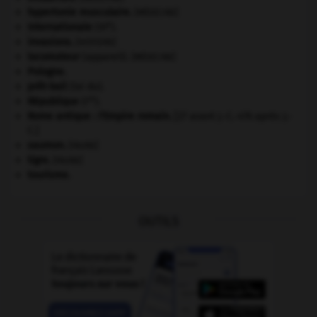
hypertonie musculaire
.
[MÉDECINE]
e
Internationale
(III
).
invasions.
[HISTOIRE]
locomoteur
(appareil).
[MÉDECINE]
Pologne
.
prêt-bail
(loi du).
re
République
(I
).
Rome antique : l'Empire romain
.
[27 avant J.-C.-476 après J.-
C.]
saumon
.
[FAUNE]
tigre
.
[FAUNE]
tourisme.
OUTILS