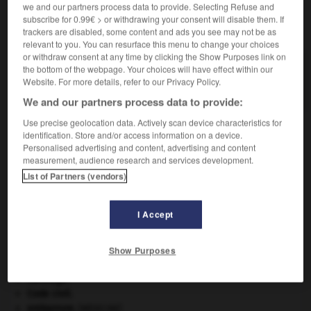
we and our partners process data to provide. Selecting Refuse and
subscribe for 0.99€ > or withdrawing your consent will disable them. If
VOUS CHERCHEZ PEUT-ÊTRE
trackers are disabled, some content and ads you see may not be as
relevant to you. You can resurface this menu to change your choices
or withdraw consent at any time by clicking the Show Purposes link on
digérable adj.
the bottom of the webpage. Your choices will have effect within our
Website. For more details, refer to our Privacy Policy.
Qui peut être digéré.
We and our partners process data to provide:
Use precise geolocation data. Actively scan device characteristics for
identification. Store and/or access information on a device.
Personalised advertising and content, advertising and content
strique
-
digène
-
digérable
-
digérer
-
digest
-
measurement, audience research and services development.
List of Partners (vendors)

I Accept
À DÉCOUVRIR DANS L'ENCYCLOPÉDIE
Show Purposes
absorption intestinale
.
[MÉDECINE]
carpe diem
.
Carthage
.
Code civil.
embarrure
.
[MÉDECINE]