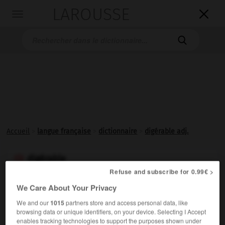
LAROUSSE

Toggle
navigation

Accueil
>
langue française
>
dictionnaire
>
digérable adj.
digérable

Refuse and subscribe for 0.99€ >
adjectif
We Care About Your Privacy
Qui peut être
digéré
:
Des reproches difficilement
We and our
1015
partners store and access personal data, like
digérables.
browsing data or unique identifiers, on your device. Selecting I Accept
enables tracking technologies to support the purposes shown under