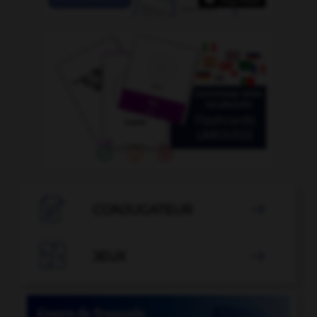

CONJUGATEUR


JEUX
