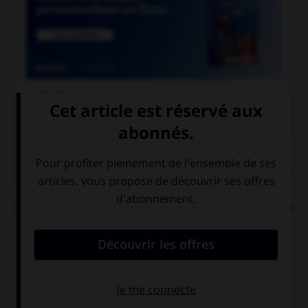

COURS DE FRANÇAIS
QUIZ
Que signifie la racine grecque « drome », présente
dans « hippodrome », « palindrome » et
« dromadaire » ?
désert
lieu fermé