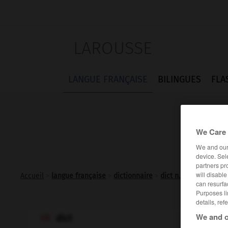
LAROUSSE
LANGUE FRANÇAISE
BILINGUES
FLA
We Care 
We and ou
device. Sel
partners pr
will disabl
Accueil
>
langue française
>
dictionnaire
>
dict n.m.
can resurfa
Purposes li
details, ref
We and o
dict
