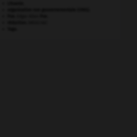
Lituanie
.
organisation non gouvernementale (ONG).
Poe
.
Edgar Allan
Poe
.
réduction
.
[MÉDECINE]
Togo
.