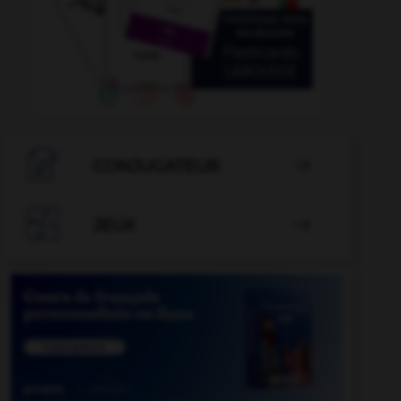

CONJUGATEUR


JEUX
