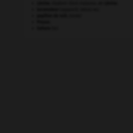
Lénine
.
Vladimir Ilitch Oulianov, dit
Lénine
.
locomoteur
(appareil).
[MÉDECINE]
papillon de nuit
.
[FAUNE]
Prusse
.
Sahara
(le).