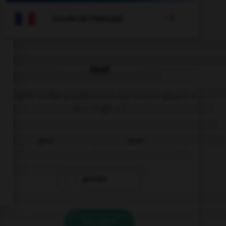

COURS DE FRANÇAIS
QUIZ
De quel verbe proviennent les mots « gisant »
et « ci-gît » ?
gésir
giser
geindre
VALIDER