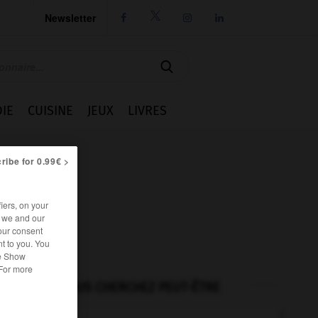
Newsletter




IE
CUISINE
JEUX
LIVRES
ribe for 0.99€ >
iers, on your
r we and our
our consent
t to you. You
he Show
 For more
VOUS CHERCHEZ PEUT-ÊTRE