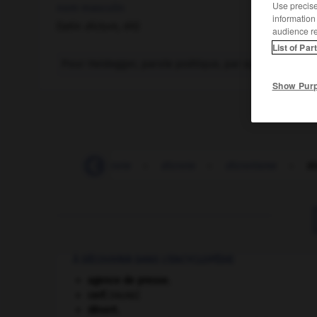
Use precise 
nom masculin
information
(latin
dictum,
dit)
audience r
List of Par
Pour Heidegger, parole poétique, par opposition à l'
Show Pur
dicrocœliose
-
dicrote
-
dicrote
-
dicrotisme
-
di
À DÉCOUVRIR DANS L'ENCYCLOPÉDIE
agence de presse.
cerf
.
[FAUNE]
désert.