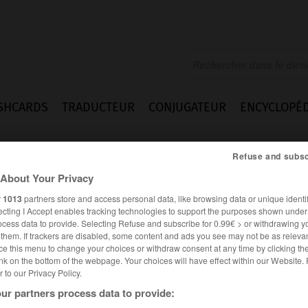
SHCARDS
TRADUCTEUR
CONJUGATEUR
ENCYCLOPÉD
Refuse and subsc
About Your Privacy
r
1013
partners store and access personal data, like browsing data or unique identif
ecting I Accept enables tracking technologies to support the purposes shown unde
ocess data to provide. Selecting Refuse and subscribe for 0.99€ > or withdrawing y
e them. If trackers are disabled, some content and ads you see may not be as relevan
ce this menu to change your choices or withdraw consent at any time by clicking t
nk on the bottom of the webpage. Your choices will have effect within our Website.
er to our Privacy Policy.
ur partners process data to provide: