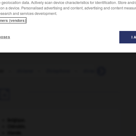
geolocation data. Actively scan device characteristics for identification. Store and
 on a device. Personalised advertising and content, advertising and content measu
esearch and services development.
tners (vendors)
énoncé scientifique ou philosophique.
poses
I 
ct
-
dictame
-
Dictaphone
-
dictateur
-
dictatorial

Belgique
.
Chérubin
.
Irlande
.