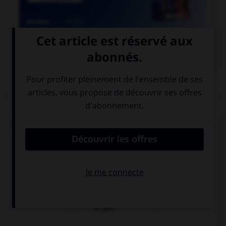

COURS DE FRANÇAIS
QUIZ
De quelle langue viennent les mots « satisfecit »,
« accessit » et « déficit » ?
de l'italien
du latin
du grec