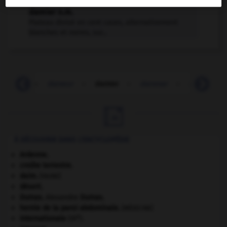
damier n.m.
Plateau divisé en cent cases, alternativement
blanches et noires, sur...
damet
-
dameur
-
damier
-
dammar
-
dammara

À DÉCOUVRIR DANS L'ENCYCLOPÉDIE
Ardenne
.
croûte terrestre.
daim
.
[FAUNE]
désert.
Dumas
.
Alexandre
Dumas
.
hernie de la paroi abdominale
.
[MÉDECINE]
e
Internationale
(III
).