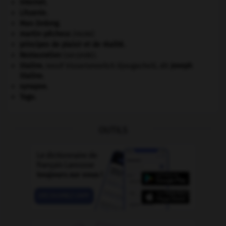
Internet
.
Lituanie
.
Mao Zedong
.
martin-pêcheur
.
[FAUNE]
principes de plaisir et de réalité.
Restauration
(seconde).
Staline
.
Iossif Vissarionovitch Djougachvili, dit
Joseph
Staline
.
synapse.
Togo
.
OUTILS