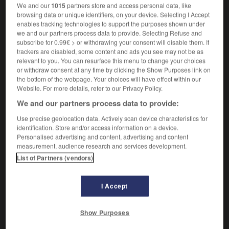
Surface présentant une alternance semblable de
2.
We and our
1015
partners store and access personal data, like
carreaux de deux couleurs.
browsing data or unique identifiers, on your device. Selecting I Accept
enables tracking technologies to support the purposes shown under
Ornement architectural composé de plusieurs bandes
3.
we and our partners process data to provide. Selecting Refuse and
de carrés ou de rectangles alternativement saillants et
subscribe for 0.99€ > or withdrawing your consent will disable them. If
creux.
trackers are disabled, some content and ads you see may not be as
relevant to you. You can resurface this menu to change your choices
Plan de ville orthogonal à mailles carrées.
4.
or withdraw consent at any time by clicking the Show Purposes link on
Synonymes :
the bottom of the webpage. Your choices will have effect within our
échiquier
- plan orthogonal -
quadrillage
Website. For more details, refer to our Privacy Policy.
We and our partners process data to provide:
Nom usuel d'un pétrel du Cap, au plumage noir et
5.
blanc, ne venant à terre que pour se reproduire et se
Use precise geolocation data. Actively scan device characteristics for
nourrissant de krill.
identification. Store and/or access information on a device.
Personalised advertising and content, advertising and content
Synonymes :
measurement, audience research and services development.
pigeon de mer - pigeon du Cap
List of Partners (vendors)
Papillon nymphalidé fauve, taché de noir en damier.
6.
I Accept
VOUS CHERCHEZ PEUT-ÊTRE
Show Purposes