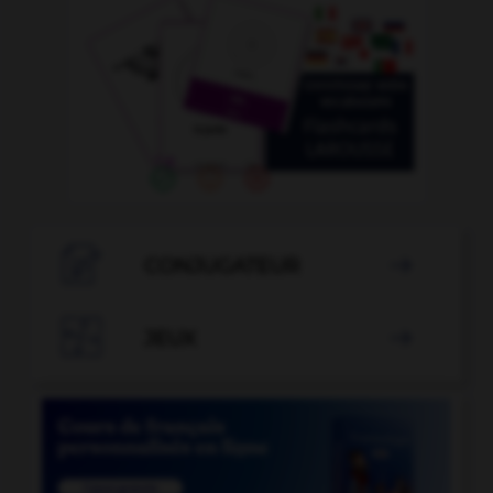

CONJUGATEUR


JEUX
