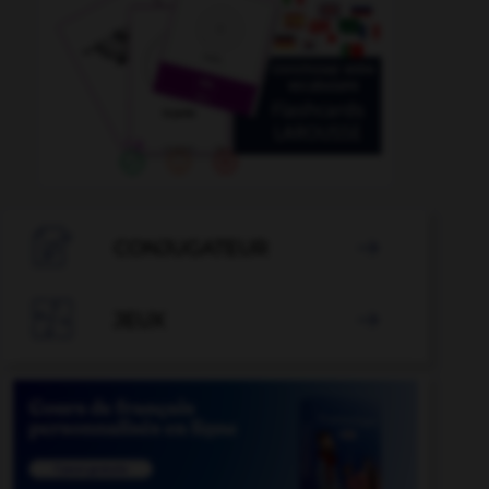

CONJUGATEUR


JEUX
