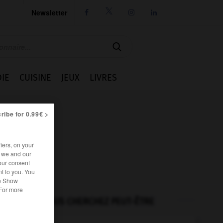
Newsletter




IE
CUISINE
JEUX
LIVRES
ribe for 0.99€ >
iers, on your
r we and our
our consent
t to you. You
he Show
 For more
VOUS CHERCHEZ PEUT-ÊTRE