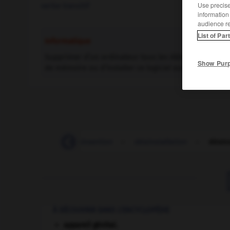
Use precise 
verbe transitif
information
audience r
List of Par
Informatique
Supprimer d’un ordinateur tous les éléments d’un logic
Show Pur
de mémoire ou d’installer ce logiciel sur un autre ord
désinsérer
-
désinsertion
-
désinstallation
-
désins
À DÉCOUVRIR DANS L'ENCYCLOPÉDIE
appareil génital.