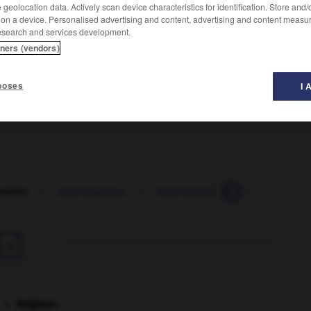
geolocation data. Actively scan device characteristics for identification. Store and
Conjugaison
 on a device. Personalised advertising and content, advertising and content measu
esearch and services development.
tners (vendors)
iel qui y ont été enregistrés, afin de libérer de l’espace
poses
I 
inateur.
taller
-
désintégrateur
-
désintégration
-
désintégrer

Belgique
.