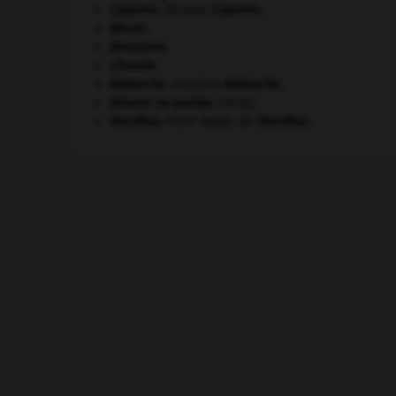
Copernic
.
Nicolas
Copernic
.
désert.
Jérusalem
.
Lituanie
.
Nietzsche
.
Friedrich
Nietzsche
.
pieuvre ou poulpe
.
[FAUNE]
Stendhal
.
Henri Beyle, dit
Stendhal
.