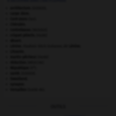
À DÉCOUVRIR DANS L'ENCYCLOPÉDIE
architecture.
.
[DOSSIER]
carpe diem
.
Cent-Jours
(les).
Chérubin
.
contrebasse
.
[MUSIQUE]
criquet pélerin
.
[FAUNE]
désert.
Lénine
.
Vladimir Ilitch Oulianov, dit
Lénine
.
Lituanie
.
martin-pêcheur
.
[FAUNE]
réduction
.
[MÉDECINE]
e
République
(V
).
santé.
.
[DOSSIER]
Swaziland
.
synapse.
Versailles
(traité de).
OUTILS