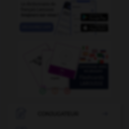

CONJUGATEUR
