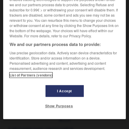
we and our partners process data to provide. Selecting Refuse and
VOUS CHERCHEZ PEUT-ÊTRE
subscribe for 0.99€ > or withdrawing your consent will disable them. If
trackers are disabled, some content and ads you see may not be as
relevant to you. You can resurface this menu to change your choices
dérougir v.i.
or withdraw consent at any time by clicking the Show Purposes link on
Perdre sa rougeur.
the bottom of the webpage. Your choices will have effect within our
Website. For more details, refer to our Privacy Policy.
We and our partners process data to provide:
Use precise geolocation data. Actively scan device characteristics for

EXPRESSIONS
identification. Store and/or access information on a device.
Personalised advertising and content, advertising and content
measurement, audience research and services development.
Familier.
Ça ne dérougit pas,
se dit, au Canada, d'une
List of Partners (vendors)
activité, d'un travail qui ne diminuent pas.
I Accept
euse
-
dérompre
-
dérougir
-
dérouillage
-
déroui
Show Purposes
