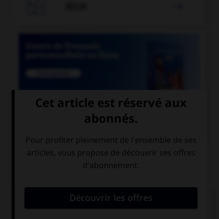

JEUX


COURS DE FRANÇAIS
QUIZ
Lequel de ces noms n'est pas féminin ?