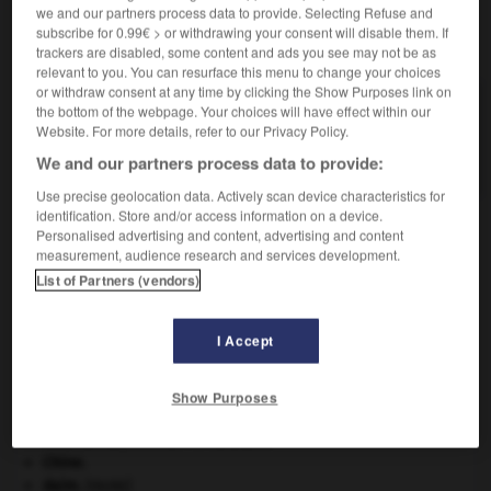
we and our partners process data to provide. Selecting Refuse and
subscribe for 0.99€ > or withdrawing your consent will disable them. If
VOUS CHERCHEZ PEUT-ÊTRE
trackers are disabled, some content and ads you see may not be as
relevant to you. You can resurface this menu to change your choices
or withdraw consent at any time by clicking the Show Purposes link on
déphosphater v.t.
the bottom of the webpage. Your choices will have effect within our
Éliminer les phosphates en excès dans le sol ou
Website. For more details, refer to our Privacy Policy.
dans...
We and our partners process data to provide:
Use precise geolocation data. Actively scan device characteristics for
identification. Store and/or access information on a device.
Personalised advertising and content, advertising and content
measurement, audience research and services development.
déphosphatation
-
déphosphater
-
déphosphoration
-
List of Partners (vendors)

I Accept
À DÉCOUVRIR DANS L'ENCYCLOPÉDIE
Show Purposes
atlas.
Ave, Caesar, morituri te salutant
.
Chine
.
daim
.
[FAUNE]