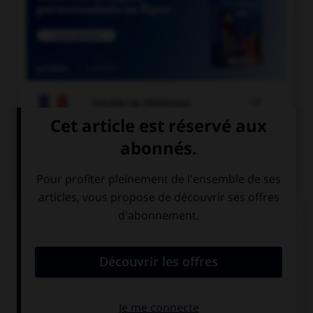

COURS DE FRANÇAIS
QUIZ
« La Révolution française a débuté en 1789. » Si
vous écrivez « 1789 » en toutes lettres, à quel(s)
élément(s) mettez-vous un « s » ?
à «cent» mais
à «vingt» mais
pas à «vingt»
pas à «cent»