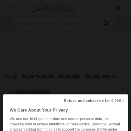
LAROUSSE

Toggle
navigation

Accueil
>
langue française
>
dictionnaire
>
déphosphater v.t.
déphosphater

verbe transitif
Conjugaison
Refuse and subscribe for 0.99€ >
We Care About Your Privacy
Éliminer les phosphates en excès dans le sol ou dans
l'eau destinée à la consommation.
We and our
1015
partners store and access personal data, like
browsing data or unique identifiers, on your device. Selecting I Accept
enables tracking technologies to support the purposes shown under