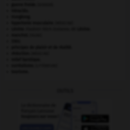
guerre froide
.
.
[DOSSIER]
Héraclès
.
Hongkong
.
hypertonie musculaire
.
[MÉDECINE]
Lénine
.
Vladimir Ilitch Oulianov, dit
Lénine
.
manchot
.
[FAUNE]
ONU
.
principes de plaisir et de réalité.
réduction
.
[MÉDECINE]
relief karstique.
surréalisme.
[LITTÉRATURE]
tourisme.
OUTILS