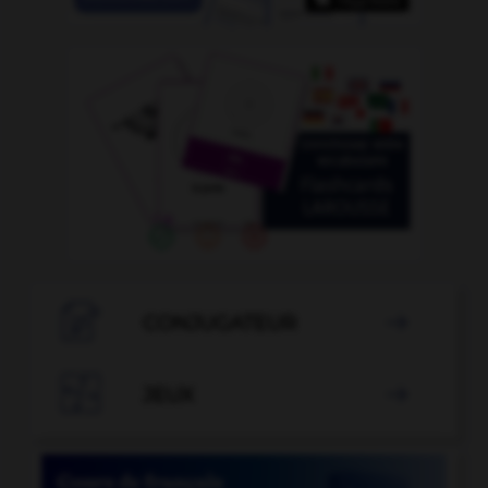

CONJUGATEUR


JEUX
