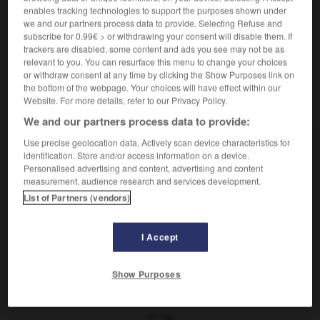
enables tracking technologies to support the purposes shown under
Contraires :
we and our partners process data to provide. Selecting Refuse and
joyeux
-
plaisant
-
réjouissant
subscribe for 0.99€ > or withdrawing your consent will disable them. If
trackers are disabled, some content and ads you see may not be as
relevant to you. You can resurface this menu to change your choices
or withdraw consent at any time by clicking the Show Purposes link on
the bottom of the webpage. Your choices will have effect within our
Website. For more details, refer to our Privacy Policy.
VOUS CHERCHEZ PEUT-ÊTRE
We and our partners process data to provide:
Use precise geolocation data. Actively scan device characteristics for
déchirant adj.
identification. Store and/or access information on a device.
Qui émeut profondément.
Personalised advertising and content, advertising and content
déchirer v.t.
measurement, audience research and services development.
Diviser du papier, du tissu, etc., en morceaux, les
List of Partners (vendors)
mettre...
I Accept
Show Purposes
r
-
déchiqueture
-
déchirant
-
déchirement
-
déch