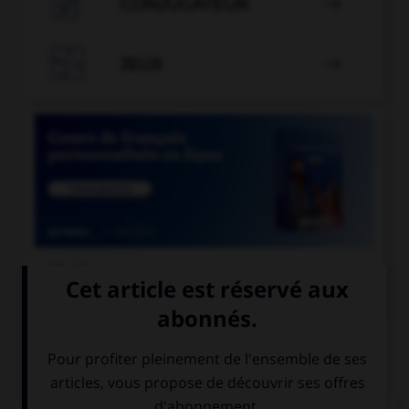

CONJUGATEUR


JEUX


COURS DE FRANÇAIS
QUIZ