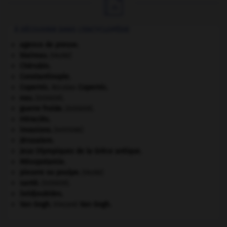

À DÉCOUVRIR DANS L'ENCYCLOPÉDIE
agence de presse.
blaireau
.
[FAUNE]
Chérubin
.
Constantinople
.
Copernic
.
Nicolas
Copernic
.
eau.
.
[DOSSIER]
guerre froide
.
.
[DOSSIER]
Héraclès
.
invasions.
[HISTOIRE]
Jérusalem
.
Jeux Olympiques de la Grèce antique
.
Mésopotamie
.
pieuvre ou poulpe
.
[FAUNE]
santé.
.
[DOSSIER]
Seldjoukides
.
Van Gogh
.
Vincent
Van Gogh
.