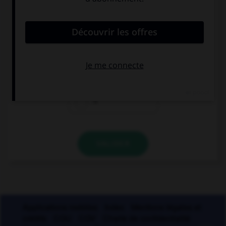
« Qu'y a t il de plus tape à l'œil que le faux
marbre ? ». Combien doit-on mettre de traits
d'union dans cette phrase ?
3
4
5
VALIDER
Applications mobiles
Index
Mentions légales et
crédits
CGU
CGV
Charte de confidentialité