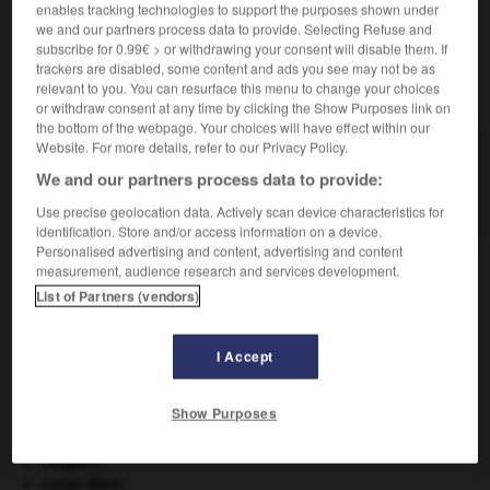
enables tracking technologies to support the purposes shown under
we and our partners process data to provide. Selecting Refuse and
subscribe for 0.99€ > or withdrawing your consent will disable them. If
trackers are disabled, some content and ads you see may not be as
relevant to you. You can resurface this menu to change your choices
VOUS CHERCHEZ PEUT-ÊTRE
or withdraw consent at any time by clicking the Show Purposes link on
the bottom of the webpage. Your choices will have effect within our
Website. For more details, refer to our Privacy Policy.
cossidé n.m.
We and our partners process data to provide:
Gros papillon à tarière rétractile, pondant dans les
fissures des...
Use precise geolocation data. Actively scan device characteristics for
identification. Store and/or access information on a device.
Personalised advertising and content, advertising and content
measurement, audience research and services development.
List of Partners (vendors)
cosser
-
cossette
-
cossidé
-
cosson
-
cossu
-
I Accept

Show Purposes
À DÉCOUVRIR DANS L'ENCYCLOPÉDIE
Belgique
.
carpe diem
.