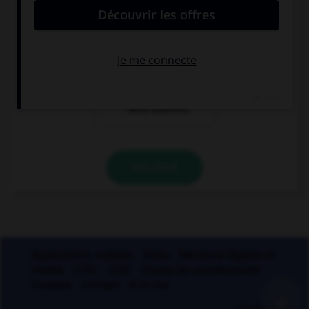
à « grecque »
aux deux
mais pas à
adjectifs
« turque »
à aucun des
deux adjectifs
VALIDER
Applications mobiles
Index
Mentions légales et
crédits
CGU
CGV
Charte de confidentialité
Cookies
Contact
À la une
+
© Larousse