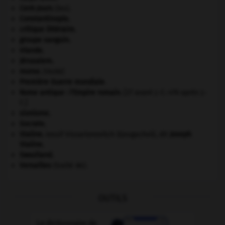
Cent-Jours
(les).
Constantinople
.
critique littéraire.
groupe sanguin.
Irlande
.
Jérusalem
.
morse
.
[FAUNE]
Première Guerre mondiale
.
Rome antique : l'Empire romain
.
[27 avant J.-C.-476 après J.-
C.]
sionisme.
Socrate
.
Staline
.
Iossif Vissarionovitch Djougachvili, dit
Joseph
Staline
.
Swaziland
.
Versailles
(traité de).
OUTILS