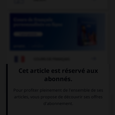

COURS DE FRANÇAIS
QUIZ
« Les équipes [grecque] et [turque] se sont
affrontées. » Où faut-il mettre un « s » ?