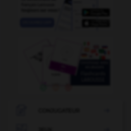

CONJUGATEUR


JEUX
