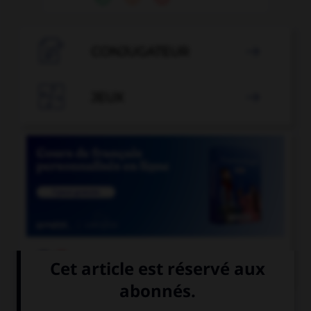

CONJUGATEUR


JEUX


COURS DE FRANÇAIS