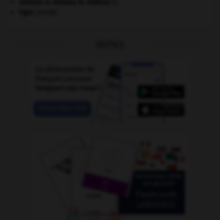
tableau A, tableau B, tableau C.
tigre
.
[FAUNE]
OUTILS