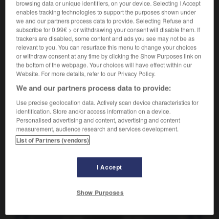
browsing data or unique identifiers, on your device. Selecting I Accept
enables tracking technologies to support the purposes shown under
Contraire :
we and our partners process data to provide. Selecting Refuse and
mandataire
subscribe for 0.99€ > or withdrawing your consent will disable them. If
trackers are disabled, some content and ads you see may not be as
Client du commissionnaire, qu'il charge d'acheter ou
2.
relevant to you. You can resurface this menu to change your choices
de vendre des marchandises pour son compte.
or withdraw consent at any time by clicking the Show Purposes link on
the bottom of the webpage. Your choices will have effect within our
Website. For more details, refer to our Privacy Policy.
We and our partners process data to provide:
VOUS CHERCHEZ PEUT-ÊTRE
Use precise geolocation data. Actively scan device characteristics for
identification. Store and/or access information on a device.
Personalised advertising and content, advertising and content
commettant n.m.
measurement, audience research and services development.
Toute personne ayant sous sa direction des
List of Partners (vendors)
préposés à qui elle...
commettre v.t.
I Accept
Accomplir une action blâmable ou regrettable.
Show Purposes
r
-
commettage
-
commettant
-
commettre
-
commi