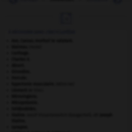

À DÉCOUVRIR DANS L'ENCYCLOPÉDIE
Ave, Caesar, morituri te salutant
.
blaireau
.
[FAUNE]
Carthage
.
Charles X
.
désert.
Girondins
.
Hercule
.
hypertonie musculaire
.
[MÉDECINE]
Léonard
de Vinci.
Mérovingiens
.
Mésopotamie
.
Seldjoukides
.
Staline
.
Iossif Vissarionovitch Djougachvili, dit
Joseph
Staline
.
synapse.