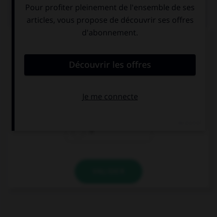
QUIZ
« Qu'y a t il de plus tape à l'œil que le faux
marbre ? ». Combien doit-on mettre de traits
d'union dans cette phrase ?
3
4
5
VALIDER