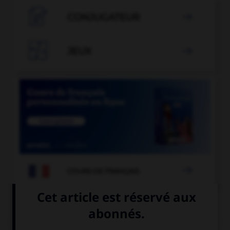

CONJUGATEUR


JEUX


COURS DE FRANÇAIS
QUIZ