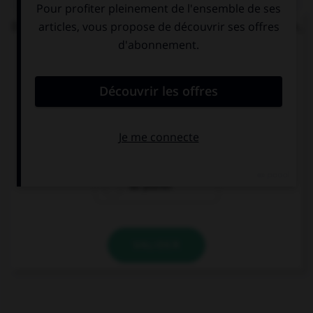
Dans la locution « du gibier à [plume] et à [poil] »,
faut-il écrire les mots « plume » et « poil » au
singulier ou au pluriel ?
au singulier
« plume » au
singulier, « poil »
au pluriel
au pluriel
VALIDER