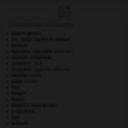

À DÉCOUVRIR DANS L'ENCYCLOPÉDIE
appareil génital.
Ave, Caesar, morituri te salutant
.
Belgique
.
hypertonie musculaire
.
[MÉDECINE]
impératif catégorique.
Léonard
de Vinci.
locomoteur
(appareil).
[MÉDECINE]
manchot
.
[FAUNE]
morse
.
[FAUNE]
ONU
.
Pologne
.
Prusse
.
révolution russe de 1905
.
Seldjoukides
.
Togo
.
tourisme.