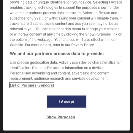
browsing data or unique identifiers, on your device. Selecting I Accept
enables tracking technologies to support the purposes shown under
we and our partners process data to provide. Selecting Refuse and
VOUS CHERCHEZ PEUT-ÊTRE
subscribe for 0.99€ > or withdrawing your consent will disable them. If
trackers are disabled, some content and ads you see may not be as
relevant to you. You can resurface this menu to change your choices
or withdraw consent at any time by clicking the Show Purposes link on
cistre n.m.
the bottom of the webpage. Your choices will have effect within our
Instrument de musique à cordes pincées, composé
Website. For more details, refer to our Privacy Policy.
d'une caisse plate peu...
We and our partners process data to provide:
cistre n.m.
Use precise geolocation data. Actively scan device characteristics for
Synonyme de méum.
identification. Store and/or access information on a device.
Personalised advertising and content, advertising and content
measurement, audience research and services development.
List of Partners (vendors)

HOMONYMES
I Accept
sistre
nom masculin
Show Purposes
isticole
-
cis-trans
-
cistre
-
cistre
-
cistron
-