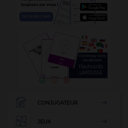

CONJUGATEUR


JEUX
