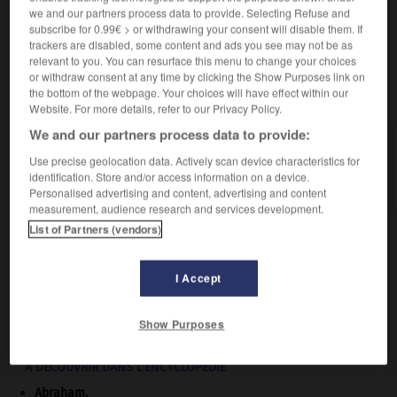
we and our partners process data to provide. Selecting Refuse and
Corrèze plutôt que le Zambèze »).
subscribe for 0.99€ > or withdrawing your consent will disable them. If
trackers are disabled, some content and ads you see may not be as
relevant to you. You can resurface this menu to change your choices
or withdraw consent at any time by clicking the Show Purposes link on
VOUS CHERCHEZ PEUT-ÊTRE
the bottom of the webpage. Your choices will have effect within our
Website. For more details, refer to our Privacy Policy.
We and our partners process data to provide:
cartiérisme n.m.
Use precise geolocation data. Actively scan device characteristics for
Mouvement d'opinion né en France dans les
identification. Store and/or access information on a device.
années 1960 sous l'impulsion...
Personalised advertising and content, advertising and content
measurement, audience research and services development.
List of Partners (vendors)
rthame
-
cartier
-
cartiérisme
-
cartilage
-
cartilag
I Accept

Show Purposes
À DÉCOUVRIR DANS L'ENCYCLOPÉDIE
Abraham
.