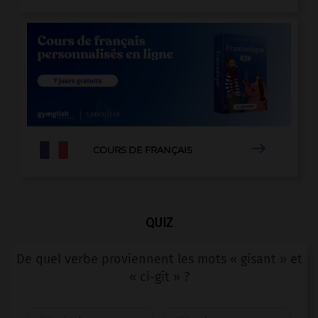

COURS DE FRANÇAIS
QUIZ
De quel verbe proviennent les mots « gisant » et
« ci-gît » ?