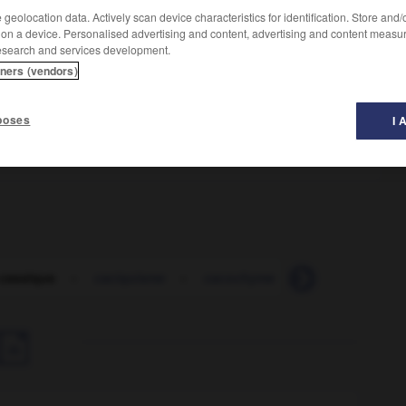
geolocation data. Actively scan device characteristics for identification. Store and
 on a device. Personalised advertising and content, advertising and content measu
esearch and services development.
tners (vendors)
poses
I 
ieux, au bec fort et pointu, mangeur de fruits et buveur
bre de palmier.
 cassique
-
caciquisme
-
cacochyme
-
cacodylate
-
