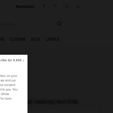
Newsletter




IE
CUISINE
JEUX
LIVRES
ribe for 0.99€ >
iers, on your
r we and our
our consent
t to you. You
he Show
 For more
VOUS CHERCHEZ PEUT-ÊTRE