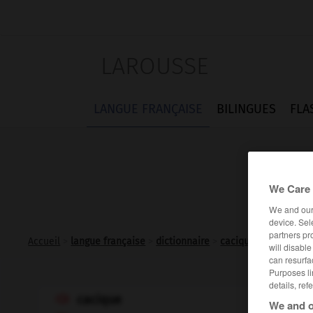
LAROUSSE
LANGUE FRANÇAISE
BILINGUES
FLA
We Care 
We and ou
device. Sel
partners pr
Accueil
>
langue française
>
dictionnaire
>
cacique n.m.
will disabl
can resurfa
Purposes li
details, ref
cacique

We and o