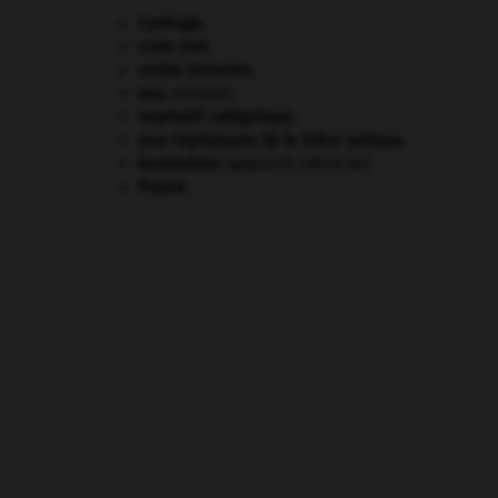
Carthage
.
Code civil.
croûte terrestre.
eau.
.
[DOSSIER]
impératif catégorique.
Jeux Olympiques de la Grèce antique
.
locomoteur
(appareil).
[MÉDECINE]
Prusse
.