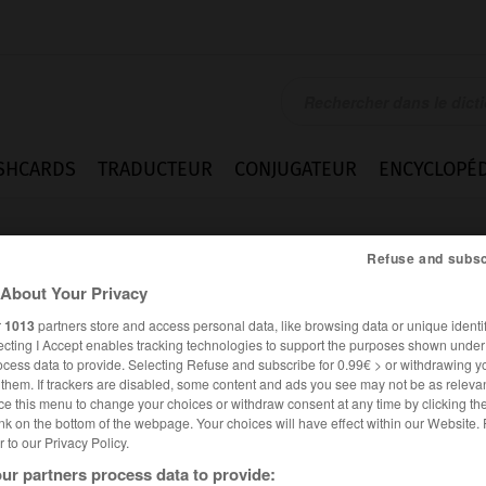
SHCARDS
TRADUCTEUR
CONJUGATEUR
ENCYCLOPÉD
Refuse and subsc
About Your Privacy
r
1013
partners store and access personal data, like browsing data or unique identif
ecting I Accept enables tracking technologies to support the purposes shown unde
ocess data to provide. Selecting Refuse and subscribe for 0.99€ > or withdrawing y
e them. If trackers are disabled, some content and ads you see may not be as relevan
ce this menu to change your choices or withdraw consent at any time by clicking t
nk on the bottom of the webpage. Your choices will have effect within our Website.
er to our Privacy Policy.
ur partners process data to provide: