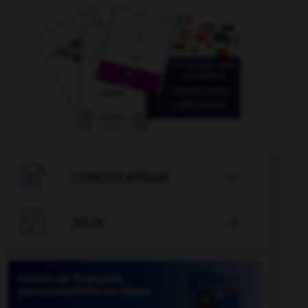

CONJUGATEUR


JEUX
