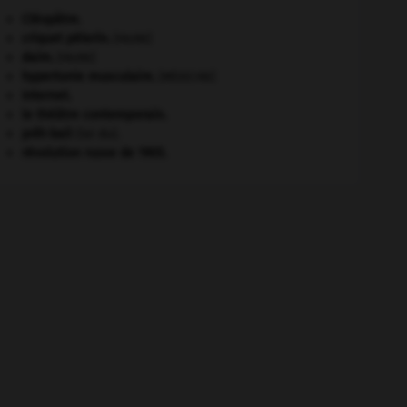
Cléopâtre
.
criquet pélerin
.
[FAUNE]
daim
.
[FAUNE]
hypertonie musculaire
.
[MÉDECINE]
Internet
.
le théâtre contemporain.
prêt-bail
(loi du).
révolution russe de 1905
.