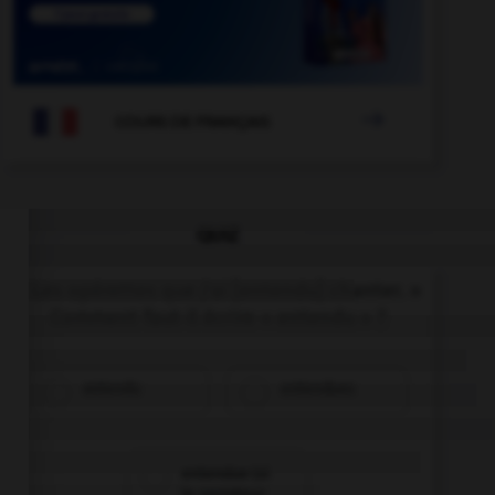

COURS DE FRANÇAIS
QUIZ
« Les opérettes que j'ai [entendu] chanter. »
Comment faut-il écrire « entendu » ?
entendu
entendues
entendue (si
le narrateur