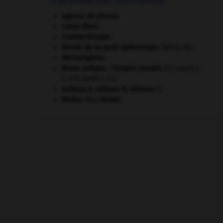
À DÉCOUVRIR DANS L'ENCYCLOPÉDIE
agence de presse.
carpe diem
.
Constantinople
.
hernie de la paroi abdominale
.
[MÉDECINE]
Mérovingiens
.
Rome antique : l'Empire romain
.
[27 avant J.-
C.-476 après J.-C.]
tableau A, tableau B, tableau C.
Weber
.
Max
Weber
.