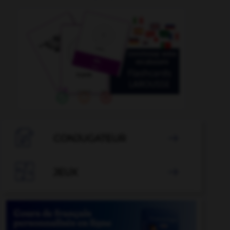

CONJUGATEUR


JEUX
