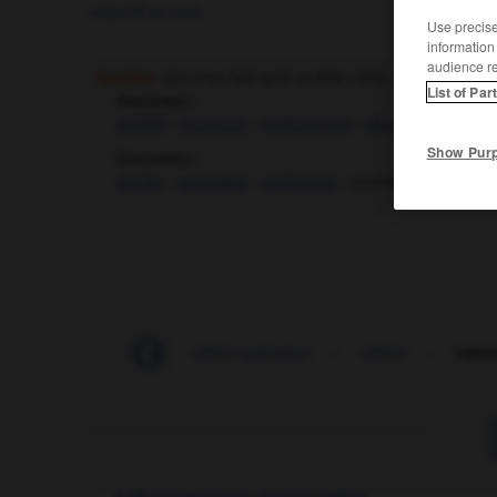
adjectif et nom
Use precise 
information
audience r
Familier.
Qui n'en fait qu'à sa tête ; têtu.
List of Par
Synonymes :
entêté
-
frondeur
-
indiscipliné
-
têtu
Show Pur
Contraires :
docile
-
maniable
-
obéissant
- soumis -
souple
câblodistribution
-
câblo-opérateur
-
câblot
-
cabo