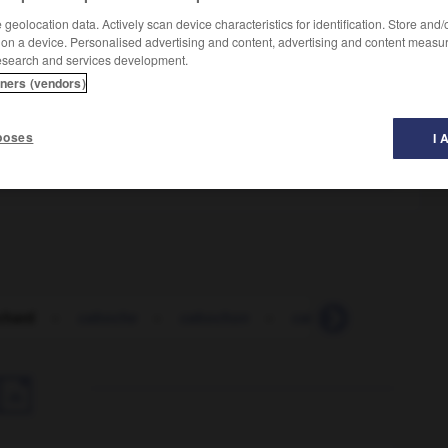
geolocation data. Actively scan device characteristics for identification. Store and
 on a device. Personalised advertising and content, advertising and content measu
esearch and services development.
tners (vendors)
poses
I 
chard
-
caboche
-
cabochon
-
caboclo
-
cabossé
