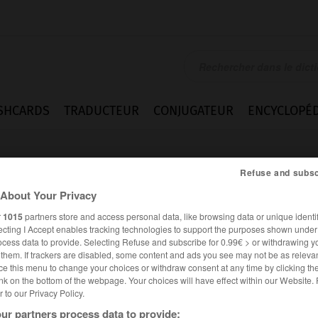
SHCARDS
TRADUCTEUR
CONJUGATEUR
ENCYCLOPÉD
Refuse and subsc
About Your Privacy
r
1015
partners store and access personal data, like browsing data or unique identif
ecting I Accept enables tracking technologies to support the purposes shown unde
ocess data to provide. Selecting Refuse and subscribe for 0.99€ > or withdrawing y
e them. If trackers are disabled, some content and ads you see may not be as relevan
ce this menu to change your choices or withdraw consent at any time by clicking t
nk on the bottom of the webpage. Your choices will have effect within our Website.
er to our Privacy Policy.
ur partners process data to provide: