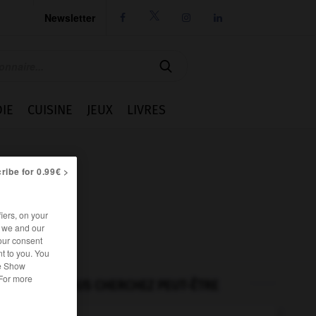
Newsletter




IE
CUISINE
JEUX
LIVRES
ribe for 0.99€ >
iers, on your
r we and our
our consent
t to you. You
he Show
 For more
VOUS CHERCHEZ PEUT-ÊTRE