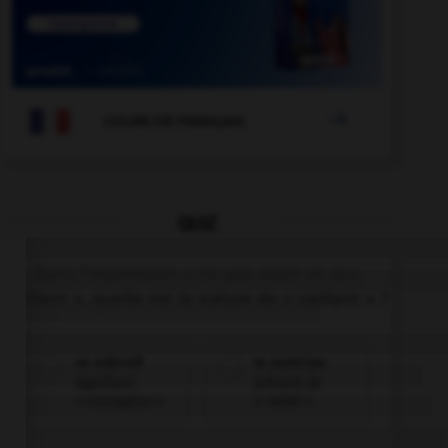

COURS DE FRANÇAIS
QUIZ
Dans l'expression « ne pas avoir un sou
vaillant », quelle est la nature de « vaillant » ?
un adjectif
le participe
signifiant
présent de
« courageux »
« valoir »