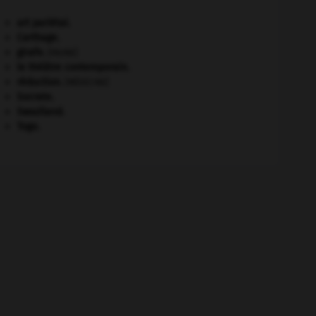
art pariétal.
Carthage
.
girafe
.
[FAUNE]
le théâtre contemporain.
réduction
.
[MÉDECINE]
Socrate
.
Swaziland
.
Togo
.