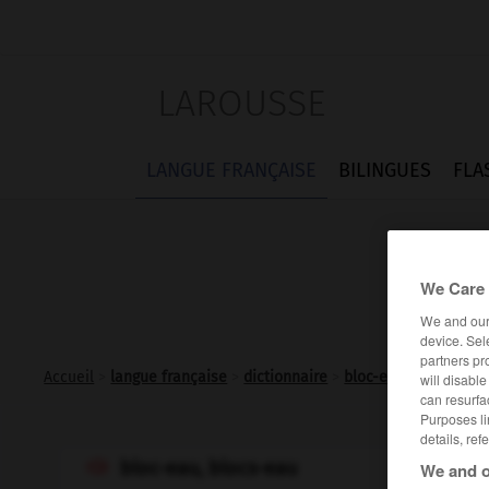
LAROUSSE
LANGUE FRANÇAISE
BILINGUES
FLA
We Care 
We and ou
device. Sel
partners pr
Accueil
>
langue française
>
dictionnaire
>
bloc-eau n.m.
will disabl
can resurfa
Purposes li
details, ref
bloc-eau, blocs-eau
We and o
