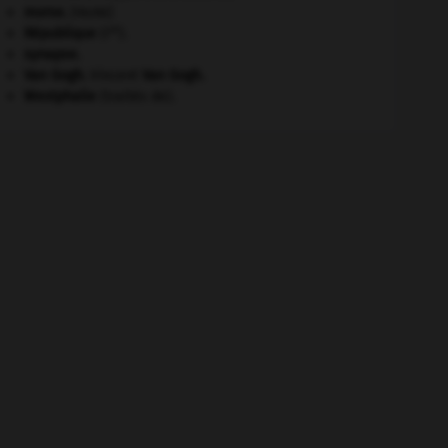
morse
.
[FAUNE]
re
République
(I
).
synapse.
Van Gogh
.
Vincent
Van Gogh
.
Westphalie
(traités de).