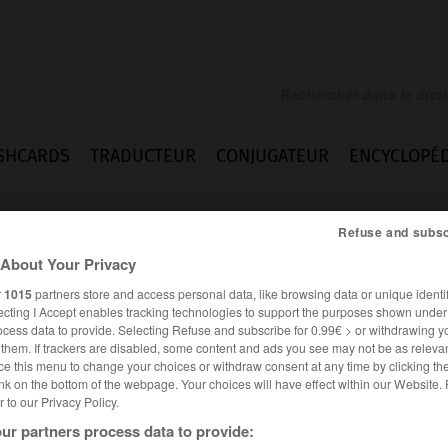
SHCARDS
TRADUCTEUR
CONJUGATEUR
ENCYCLOPÉD
Refuse and subsc
About Your Privacy
r
1015
partners store and access personal data, like browsing data or unique identif
ecting I Accept enables tracking technologies to support the purposes shown unde
ocess data to provide. Selecting Refuse and subscribe for 0.99€ > or withdrawing y
e them. If trackers are disabled, some content and ads you see may not be as relevan
ce this menu to change your choices or withdraw consent at any time by clicking t
nk on the bottom of the webpage. Your choices will have effect within our Website.
er to our Privacy Policy.
ur partners process data to provide: