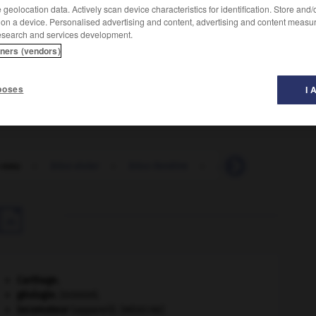
geolocation data. Actively scan device characteristics for identification. Store and
 on a device. Personalised advertising and content, advertising and content measu
esearch and services development.
ntation en eau ainsi que la vidange de plusieurs
tners (vendors)
poses
I 
-eau
-
bloc-évier
-
bloc-fenêtre
-
blochet
-
block

Carthage
.
géologie.
.
[DOSSIER]
locomoteur
(appareil).
[MÉDECINE]