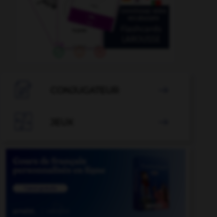

CONJUGATEUR


JEUX
