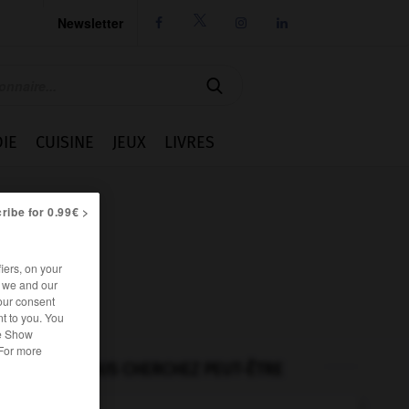
Newsletter




IE
CUISINE
JEUX
LIVRES
ribe for 0.99€ >
iers, on your
r we and our
our consent
t to you. You
he Show
 For more
VOUS CHERCHEZ PEUT-ÊTRE