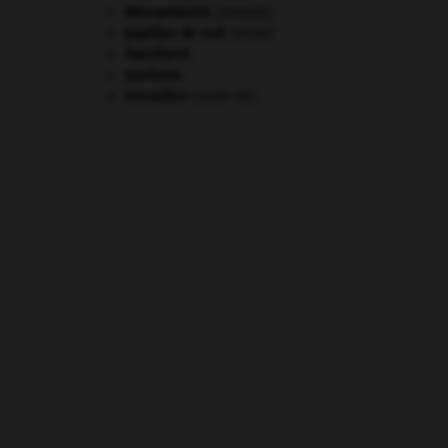
Mésopotamie
.
.
[DOSSIER]
papillon de nuit
.
[FAUNE]
Swaziland
.
tourisme.
Versailles
(traité de).