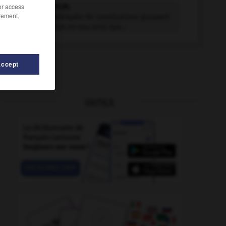
bloc-eau n.m.
/or access
rement,
Gaine préfabriquée de canalisations groupant
l'alimentation en eau ainsi que...
Accept
OUTILS
-
block
-
bloc-bain
-
bloc-cuisine
-
bloc-cuisson