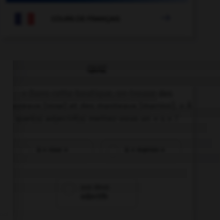

COURS DE FRANÇAIS
QUIZ
« Dans cette boutique, on trouve des
chapeaux [rose] et des manteaux [marron]. » À
quel(s) adjectif(s) mettez-vous un « s » ?
à « rose »
à « marron »
aux deux
adjectifs