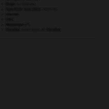
Ésope
.
[LITTÉRATURE]
hypertonie musculaire
.
[MÉDECINE]
Internet
.
ONU
.
re
République
(I
).
Stendhal
.
Henri Beyle, dit
Stendhal
.