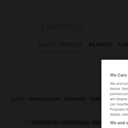
LAROUSSE
LANGUE FRANÇAISE
BILINGUES
FLA
We Care 
We and ou
device. Sel
partners pr
will disabl
Accueil
>
langue française
>
dictionnaire
>
biomédical adj.
can resurfa
Purposes li
details, ref
We and o
biomédical, biomédicale, biomédicaux
