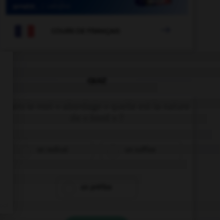

COURS DE FRANÇAIS
QUIZ
Dans le mot « abordage » quelle est la nature
de « bord » ?
un radical
un suffixe
un préfixe