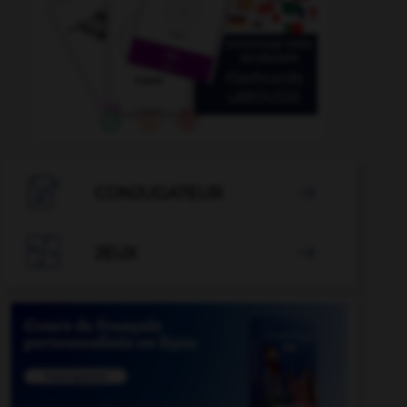

CONJUGATEUR


JEUX
