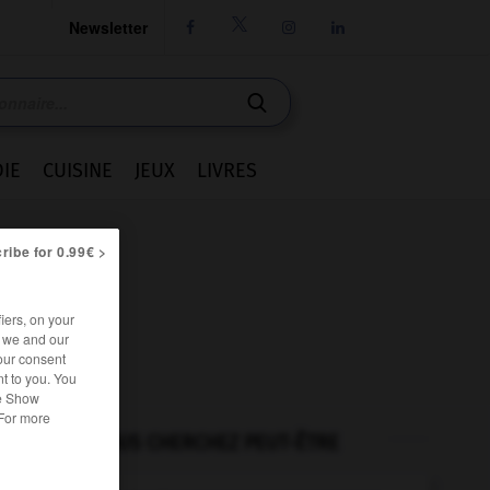
Newsletter




IE
CUISINE
JEUX
LIVRES
ribe for 0.99€ >
iers, on your
r we and our
our consent
t to you. You
he Show
 For more
VOUS CHERCHEZ PEUT-ÊTRE