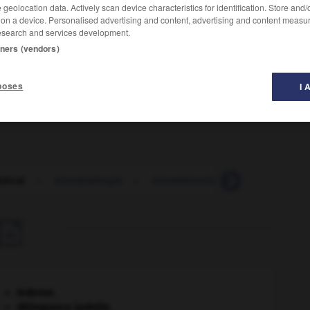
geolocation data. Actively scan device characteristics for identification. Store and
 on a device. Personalised advertising and content, advertising and content measu
esearch and services development.
tners (vendors)
poses
I 
dical
-
biométallurgie
-
biométéorologie
-
biométhan

Ardenne
.
délinquance juvénile.