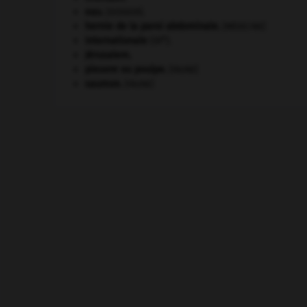
eau.
.
[DOSSIER]
hernie de la paroi abdominale
.
[MÉDECINE]
e
Internationale
(III
).
Jérusalem
.
pieuvre ou poulpe
.
[FAUNE]
saumon
.
[FAUNE]