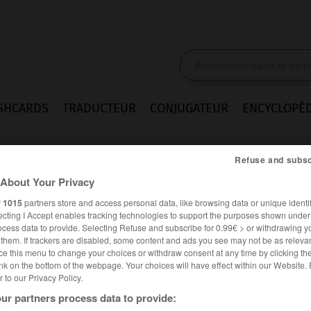
SHCARDS
TRADUCTEUR
CONJUGATEUR
ENCYCLOPÉD
Refuse and subsc
About Your Privacy
r
1015
partners store and access personal data, like browsing data or unique identif
ecting I Accept enables tracking technologies to support the purposes shown unde
ocess data to provide. Selecting Refuse and subscribe for 0.99€ > or withdrawing y
e them. If trackers are disabled, some content and ads you see may not be as relevan
ce this menu to change your choices or withdraw consent at any time by clicking t
nk on the bottom of the webpage. Your choices will have effect within our Website.
er to our Privacy Policy.
ur partners process data to provide: