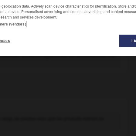
geolocation data. Actively scan device characteristics for identification. Store and
 on a device. Personalised advertising and content, advertising and content measu
esearch and services development.
tners (vendors)
poses
I 
nt être ensemencées en céréales d'automne.
 ameublir la couche superficielle du sol et exécutée à la
s rangs de plantes sans que les produits entrent en