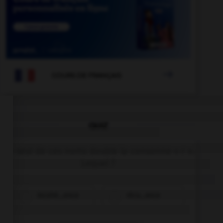

COURS DE FRANÇAIS
QUIZ
Un seul de ces noms double la consonne « r ».
Lequel ?
incohé…ence
récu…ence