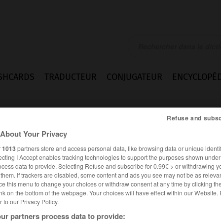
SHCARDS
TRADUCTEUR
CONJUGATEUR
ENCYCLOPÉD
Refuse and subsc
About Your Privacy
r
1013
partners store and access personal data, like browsing data or unique identif
ecting I Accept enables tracking technologies to support the purposes shown unde
ocess data to provide. Selecting Refuse and subscribe for 0.99€ > or withdrawing y
e them. If trackers are disabled, some content and ads you see may not be as relevan
ce this menu to change your choices or withdraw consent at any time by clicking t
nk on the bottom of the webpage. Your choices will have effect within our Website.
er to our Privacy Policy.
Expressions
ur partners process data to provide: