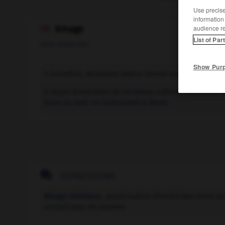
Use precise 
information
audience r
binage

List of Par
nom masculin
Show Pur
Autrefois, deuxième labour donné aux terres deva
1.
Façon d'entretien de certaines cultures consistant à
2.
houe ou avec un instrument à dents.

EXPRESSIONS
Binage chimique,
pulvérisation d'herbicides entre le
contact avec les plantes.