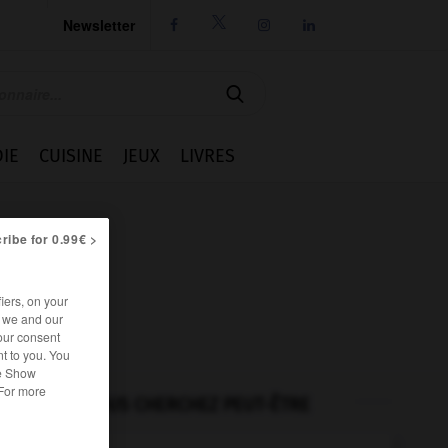
Newsletter




IE
CUISINE
JEUX
LIVRES
ribe for 0.99€ >
iers, on your
r we and our
our consent
t to you. You
he Show
 For more
VOUS CHERCHEZ PEUT-ÊTRE