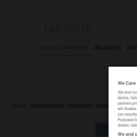
LAROUSSE
LANGUE FRANÇAISE
BILINGUES
FLA
We Care 
We and ou
device. Sel
partners pr
Accueil
>
langue française
>
dictionnaire
>
binage n.m.
will disabl
can resurfa
Purposes li
details, ref
Définitions
We and o