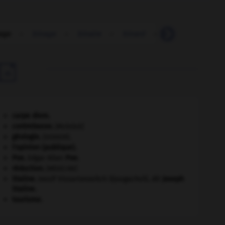
age
-
binage
-
binaire
-
binard
-
binarisme
-

carpe diem
.
contrebasse
.
[MUSIQUE]
géologie.
.
[DOSSIER]
l'opinion (publique).
Poe
.
Edgar Allan
Poe
.
réduction
.
[MÉDECINE]
Staline
.
Iossif Vissarionovitch Djougachvili, dit
Joseph
Staline
.
tourisme.