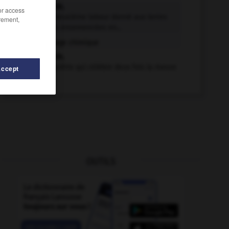
binage n.m.
/or access
Autrefois, deuxième labour donné aux terres
rement,
devant être ensemencées en...
Binage chimique
binage n.m.
Action du prêtre qui célèbre deux fois la messe
Accept
le...
OUTILS