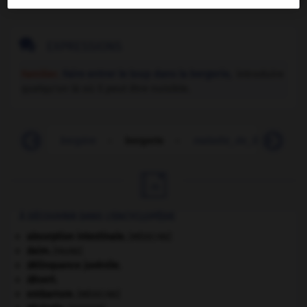

EXPRESSIONS
Familier.
Faire entrer le loup dans la bergerie,
introduire
quelqu'un là où il peut être nuisible.
berger
-
bergère
-
bergerie
-
maladie_de_Berger
-

À DÉCOUVRIR DANS L'ENCYCLOPÉDIE
absorption intestinale
.
[MÉDECINE]
daim
.
[FAUNE]
délinquance juvénile.
désert.
embarrure
.
[MÉDECINE]