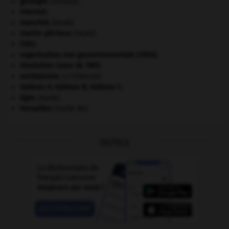
géologie.
.
[DOSSIER]
Internet
.
manchot
.
[FAUNE]
martin-pêcheur
.
[FAUNE]
ONU
.
organisation non gouvernementale (ONG).
révolution russe de 1905
.
surréalisme.
[LITTÉRATURE]
tableau A, tableau B, tableau C.
tigre
.
[FAUNE]
Versailles
(traité de).
OUTILS