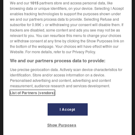
We and our
1015
partners store and access personal data, like
browsing data or unique identifiers, on your device. Selecting I Accept
e
Peinture ou tapisserie à sujet pastoral et galant (
-
2.
xvii
enables tracking technologies to support the purposes shown under
e
s.).
xviii
we and our partners process data to provide. Selecting Refuse and
subscribe for 0.99€ > or withdrawing your consent will disable them. If
Poésie pastorale, de forme parfois dramatique,
3.
trackers are disabled, some content and ads you see may not be as
appelée pastourelle au Moyen Âge, inspirée par les
relevant to you. You can resurface this menu to change your choices
amours des bergers.
or withdraw consent at any time by clicking the Show Purposes link on
Synonymes :
the bottom of the webpage. Your choices will have effect within our
bucolique
-
églogue
-
pastorale
Website. For more details, refer to our Privacy Policy.
We and our partners process data to provide:
Comptoir de forme circulaire à l'intérieur duquel se
4.
trouvent les vendeurs, les présentateurs.
Use precise geolocation data. Actively scan device characteristics for
identification. Store and/or access information on a device.
Personalised advertising and content, advertising and content
measurement, audience research and services development.
List of Partners (vendors)
VOUS CHERCHEZ PEUT-ÊTRE
I Accept
bergerie n.f.
Bâtiment pour le logement des moutons.
Show Purposes
Faire entrer le loup dans la bergerie