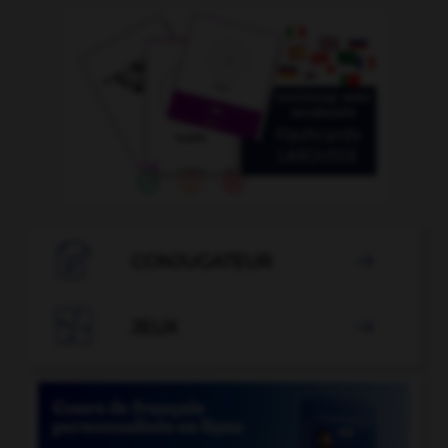

CONJUGATEUR


JEUX
