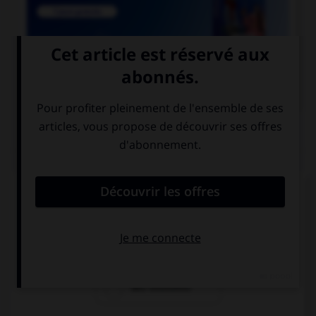

COURS DE FRANÇAIS
QUIZ
Lequel de ces mots existe au singulier ?
des funérailles
des pourparlers
des exutoires