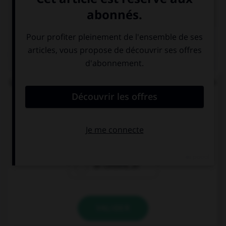

COURS DE FRANÇAIS
QUIZ
Lequel de ces mots se termine par « llier » et non
« ller » ?
un écaill…er
un quincaill…er
un conseill…er
VALIDER