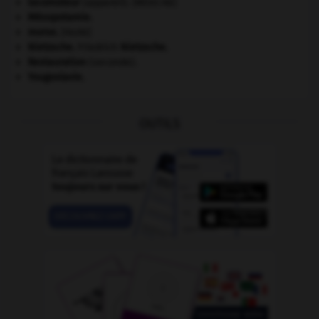
locomoteur
(appareil).
[MÉDECINE]
Mésopotamie
.
morse
.
[FAUNE]
Nietzsche
.
Friedrich
Nietzsche
.
Restauration
(seconde).
Yougoslavie
.
OUTILS