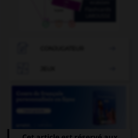

CONJUGATEUR


JEUX
