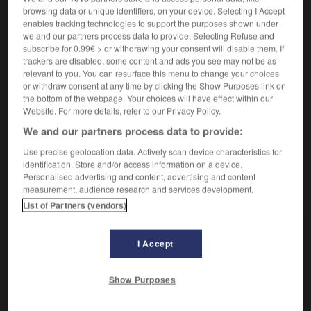
browsing data or unique identifiers, on your device. Selecting I Accept
enables tracking technologies to support the purposes shown under
belligérants

we and our partners process data to provide. Selecting Refuse and
subscribe for 0.99€ > or withdrawing your consent will disable them. If
nom masculin pluriel
trackers are disabled, some content and ads you see may not be as
relevant to you. You can resurface this menu to change your choices
Pays en état de guerre. (On oppose leur statut à celui
1.
or withdraw consent at any time by clicking the Show Purposes link on
des
neutres
.)
the bottom of the webpage. Your choices will have effect within our
Website. For more details, refer to our Privacy Policy.
Ressortissants des pays en guerre appartenant aux
2.
forces armées régulières ou supplétives.
We and our partners process data to provide:
Use precise geolocation data. Actively scan device characteristics for
identification. Store and/or access information on a device.
Personalised advertising and content, advertising and content
VOUS CHERCHEZ PEUT-ÊTRE
measurement, audience research and services development.
List of Partners (vendors)
belligérant adj.
Se dit d'un pays en état de guerre avec un...
I Accept
belligérants n. m. pl.
Pays en état de guerre.
Show Purposes
non belligérant adj.
État, personne qui ne participe pas à un conflit.