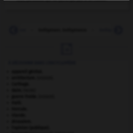
belligérance
-
belligérant, belligérants
-
belliqueux
-

À DÉCOUVRIR DANS L'ENCYCLOPÉDIE
appareil génital.
architecture.
.
[DOSSIER]
Carthage
.
daim
.
[FAUNE]
guerre froide
.
.
[DOSSIER]
Haïti
.
Hercule
.
Irlande
.
Jérusalem
.
l'opinion (publique).