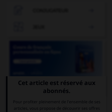

CONJUGATEUR


JEUX


COURS DE FRANÇAIS
QUIZ