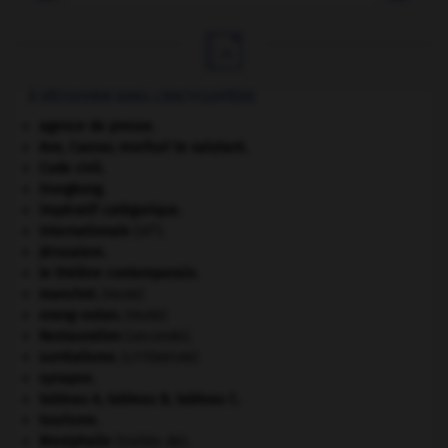

À DÉCOUVRIR DANS L'ENCYCLOPÉDIE
agence de presse.
Ave, Caesar, morituri te salutant
.
Code civil.
Hongkong
.
impératif catégorique.
e
Internationale
(III
).
Jérusalem
.
le théâtre contemporain.
manchot
.
[FAUNE]
orang-outan
.
[FAUNE]
Restauration
(seconde).
surréalisme.
[LITTÉRATURE]
synapse.
tableau A, tableau B, tableau C.
tourisme.
Westphalie
(traités de).