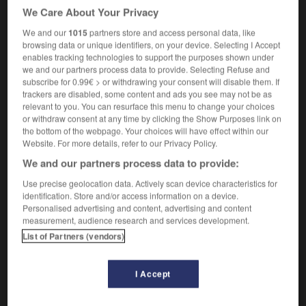
We Care About Your Privacy
Synonymes :
clément
-
doux
-
léger
We and our
1015
partners store and access personal data, like
browsing data or unique identifiers, on your device. Selecting I Accept
Contraires :
enables tracking technologies to support the purposes shown under
dangereux
-
grave
-
important
-
sérieux
we and our partners process data to provide. Selecting Refuse and
subscribe for 0.99€ > or withdrawing your consent will disable them. If
Qualifie une maladie qui évolue de façon simple et
2.
trackers are disabled, some content and ads you see may not be as
sans conséquence grave vers la guérison.
relevant to you. You can resurface this menu to change your choices
or withdraw consent at any time by clicking the Show Purposes link on
Littéraire.
Doux et indulgent :
Un sourire bénin.
3.
the bottom of the webpage. Your choices will have effect within our
Caractérise une lésion non cancéreuse, localisée et
4.
Website. For more details, refer to our Privacy Policy.
n'entraînant aucune dissémination de métastases dans
We and our partners process data to provide:
les tissus voisins (par opposition à malin).
Use precise geolocation data. Actively scan device characteristics for
identification. Store and/or access information on a device.
Personalised advertising and content, advertising and content
measurement, audience research and services development.
VOUS CHERCHEZ PEUT-ÊTRE
List of Partners (vendors)
bénin adj.
I Accept
Qui n'impose aucune souffrance, qui ne présente
aucun caractère de...