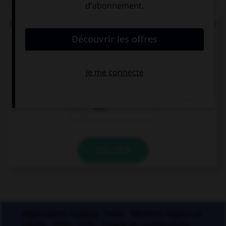
Parmi ces noms féminins, lequel ne devrait pas se
finir par un « u » ?
bru…
glu…
mu…
VALIDER
Applications mobiles
Index
Mentions légales et
crédits
CGU
CGV
Charte de confidentialité