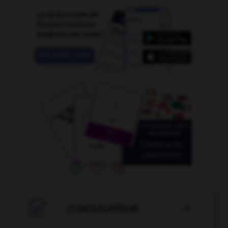

CONJUGATEUR
