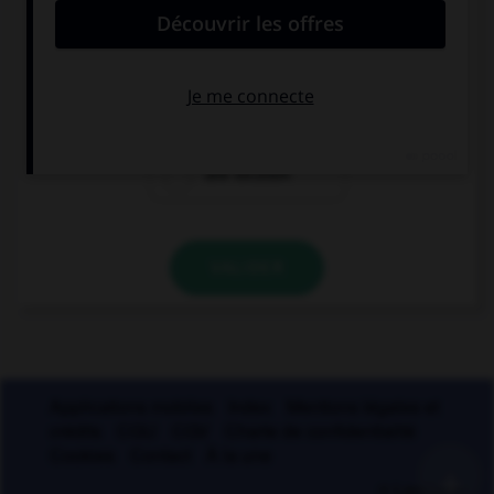
propositions ?
une conjonction
une préposition
une locution
VALIDER
Applications mobiles
Index
Mentions légales et
crédits
CGU
CGV
Charte de confidentialité
Cookies
Contact
À la une
+
© Larousse