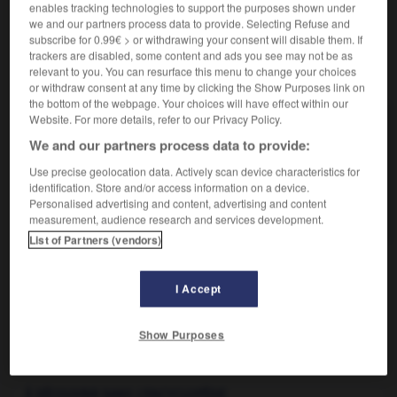
enables tracking technologies to support the purposes shown under
we and our partners process data to provide. Selecting Refuse and
subscribe for 0.99€ > or withdrawing your consent will disable them. If
trackers are disabled, some content and ads you see may not be as
relevant to you. You can resurface this menu to change your choices
VOUS CHERCHEZ PEUT-ÊTRE
or withdraw consent at any time by clicking the Show Purposes link on
the bottom of the webpage. Your choices will have effect within our
Website. For more details, refer to our Privacy Policy.
béatitudes n.f. pl.
We and our partners process data to provide:
Groupe de sentences de Jésus commençant par le
mot « bienheureux »...
Use precise geolocation data. Actively scan device characteristics for
identification. Store and/or access information on a device.
béatitude n.f.
Personalised advertising and content, advertising and content
Félicité céleste des élus.
measurement, audience research and services development.
List of Partners (vendors)
I Accept
ique
-
béatitude
-
béatitudes
-
beatnik
-
beatus
Show Purposes

À DÉCOUVRIR DANS L'ENCYCLOPÉDIE