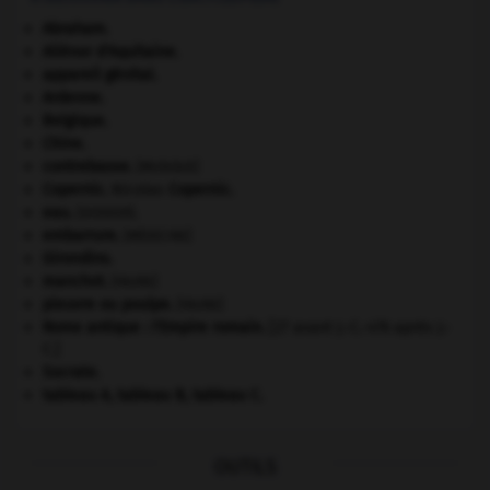
Abraham
.
Aliénor d'Aquitaine
.
appareil génital.
Ardenne
.
Belgique
.
Chine
.
contrebasse
.
[MUSIQUE]
Copernic
.
Nicolas
Copernic
.
eau.
.
[DOSSIER]
embarrure
.
[MÉDECINE]
Girondins
.
manchot
.
[FAUNE]
pieuvre ou poulpe
.
[FAUNE]
Rome antique : l'Empire romain
.
[27 avant J.-C.-476 après J.-
C.]
Socrate
.
tableau A, tableau B, tableau C.
OUTILS