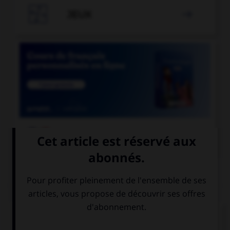

JEUX


COURS DE FRANÇAIS
QUIZ
En grammaire, comment s'appelle le mot
invariable servant à lier deux mots ou deux