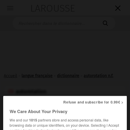
LAROUSSE

Toggle
navigation

Accueil
>
langue française
>
dictionnaire
>
autorotation n.f.
autorotation

nom féminin
Refuse and subscribe for 0.99€ >
We Care About Your Privacy
Mode de fonctionnement d'un rotor d'hélicoptère dont
le système d'entraînement mécanique ou par réaction
We and our
1015
partners store and access personal data, like
n'agit plus.
browsing data or unique identifiers, on your device. Selecting I Accept