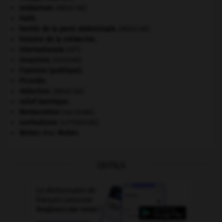
embarrure
.
[MÉDECINE]
Haïti
.
hernie de la paroi abdominale
.
[MÉDECINE]
histoire de la médecine.
e
Internationale
(III
).
invasions.
[HISTOIRE]
l'opinion (publique).
Picardie
.
réduction
.
[MÉDECINE]
relief karstique.
Restauration
(seconde).
surréalisme.
[LITTÉRATURE]
Weber
.
Max
Weber
.
OUTILS