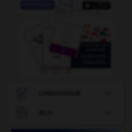

CONJUGATEUR


JEUX
