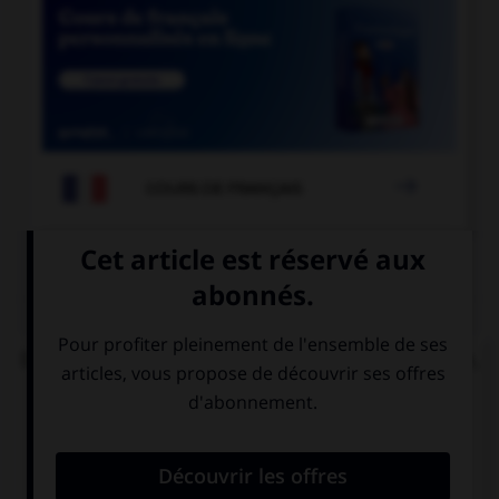

COURS DE FRANÇAIS
QUIZ
Dans l'expression « ne pas avoir un sou vaillant »,
quelle est la nature de « vaillant » ?
un adjectif
le participe
signifiant
présent de