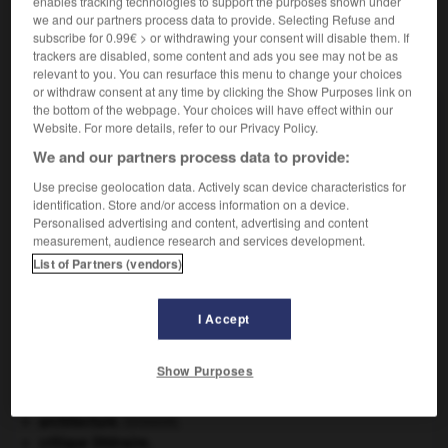
enables tracking technologies to support the purposes shown under
we and our partners process data to provide. Selecting Refuse and
subscribe for 0.99€ > or withdrawing your consent will disable them. If
trackers are disabled, some content and ads you see may not be as
VOUS CHERCHEZ PEUT-ÊTRE
relevant to you. You can resurface this menu to change your choices
or withdraw consent at any time by clicking the Show Purposes link on
the bottom of the webpage. Your choices will have effect within our
autorotation n.f.
Website. For more details, refer to our Privacy Policy.
Mode de fonctionnement d'un rotor d'hélicoptère
We and our partners process data to provide:
dont le système d'entraînement...
Use precise geolocation data. Actively scan device characteristics for
identification. Store and/or access information on a device.
Personalised advertising and content, advertising and content
measurement, audience research and services development.
risme
-
autorité
-
autorotation
-
autoroute
-
autoro
List of Partners (vendors)

I Accept
Show Purposes
À DÉCOUVRIR DANS L'ENCYCLOPÉDIE
appareil génital.
architecture.
.
[DOSSIER]
critique littéraire.