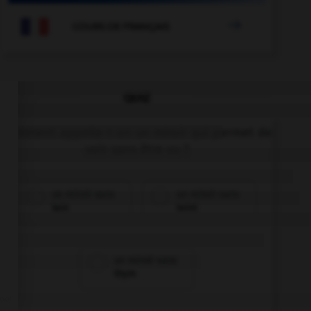

COURS DE FRANÇAIS
QUIZ
Comment appelle-t-on un miroir qui permet de
voir sans être vu ?
un miroir sans
un miroir sans
tain
teint
un miroir sans
thym