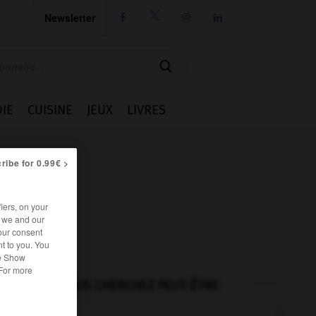
Newsletter




IE
CUISINE
JEUX
LIVRES
ribe for 0.99€ >
iers, on your
r we and our
our consent
t to you. You
he Show
 For more
VOUS CHERCHEZ PEUT-ÊTRE