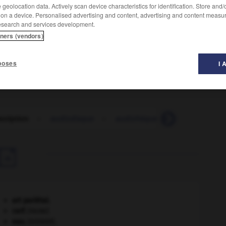
geolocation data. Actively scan device characteristics for identification. Store and
 on a device. Personalised advertising and content, advertising and content measu
esearch and services development.
n ou un spectacle accessible aux non-voyants grâce à
tners (vendors)
stitutifs :
Téléfilm présenté en audiodescription.
poses
I 
cription
-
audiodisque
-
audiofréquence
-
audiogra

art pariétal.
cerf
.
[FAUNE]
eau.
.
[DOSSIER]