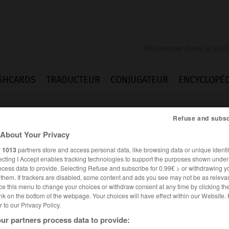
SHCARDS
TRADUCTEUR
CONJUGATEUR
ENCYCLOPÉD
Refuse and subsc
About Your Privacy
r
1013
partners store and access personal data, like browsing data or unique identif
ecting I Accept enables tracking technologies to support the purposes shown unde
ocess data to provide. Selecting Refuse and subscribe for 0.99€ > or withdrawing y
e them. If trackers are disabled, some content and ads you see may not be as relevan
ce this menu to change your choices or withdraw consent at any time by clicking t
nk on the bottom of the webpage. Your choices will have effect within our Website.
er to our Privacy Policy.
ur partners process data to provide: