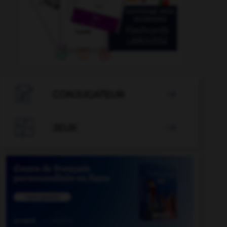

CONJUGATEUR


JEUX
