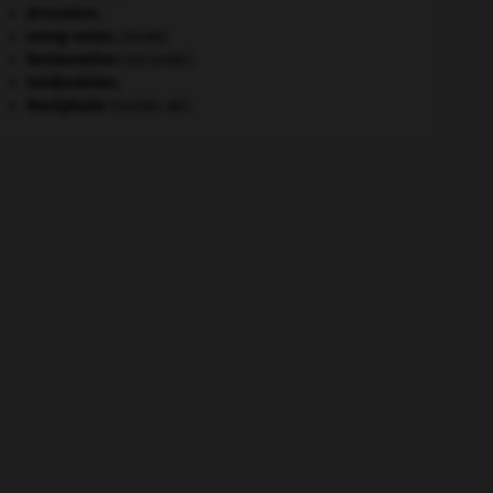
Jérusalem
.
orang-outan
.
[FAUNE]
Restauration
(seconde).
Seldjoukides
.
Westphalie
(traités de).