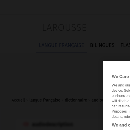
LAROUSSE
LANGUE FRANÇAISE
BILINGUES
FLA
We Care 
We and ou
device. Sel
partners pr
Accueil
>
langue française
>
dictionnaire
>
audiodescription n.f.
will disabl
can resurfa
Purposes li
details, ref
audiodescription
We and o
