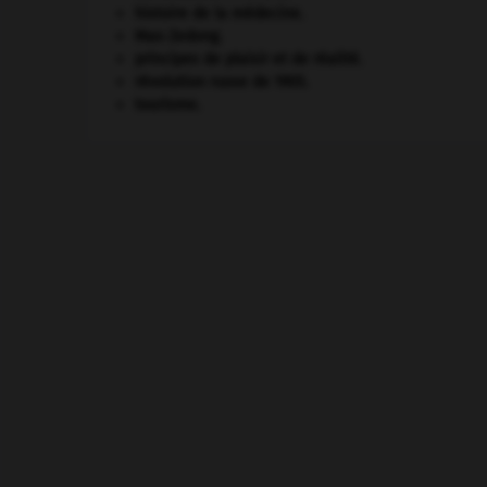
histoire de la médecine.
Mao Zedong
.
principes de plaisir et de réalité.
révolution russe de 1905
.
tourisme.