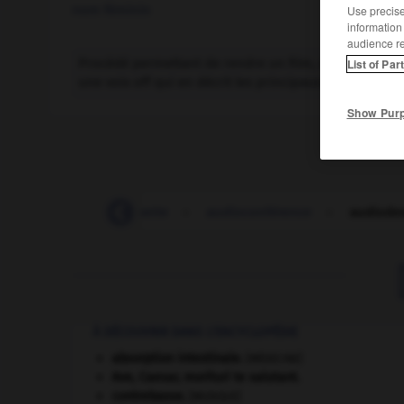
nom féminin
Use precise 
information
audience r
Procédé permettant de rendre un film, une expositio
List of Par
une voix off qui en décrit les principaux éléments con
Show Pur
audio
-
audiocassette
-
audioconférence
-
audiodes
À DÉCOUVRIR DANS L'ENCYCLOPÉDIE
absorption intestinale
.
[MÉDECINE]
Ave, Caesar, morituri te salutant
.
contrebasse
.
[MUSIQUE]