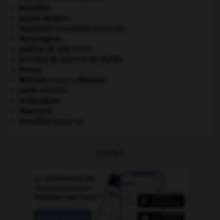
Girondins
.
groupe sanguin.
hypertonie musculaire
.
[MÉDECINE]
Mérovingiens
.
papillon de nuit
.
[FAUNE]
principes de plaisir et de réalité.
Prusse
.
Rabelais
.
François
Rabelais
.
santé.
.
[DOSSIER]
Seldjoukides
.
Swaziland
.
Versailles
(traité de).
OUTILS