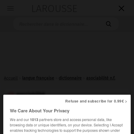
LAROUSSE

Toggle
navigation

Accueil
>
langue française
>
dictionnaire
>
asociabilité n.f.
asociabilité

Refuse and subscribe for 0.99€ >
nom féminin
We Care About Your Privacy
Caractère de quelqu'un qui ne peut s'adapter à la vie
We and our
1013
partners store and access personal data, like
sociale.
browsing data or unique identifiers, on your device. Selecting I Accept
enables tracking technologies to support the purposes shown under