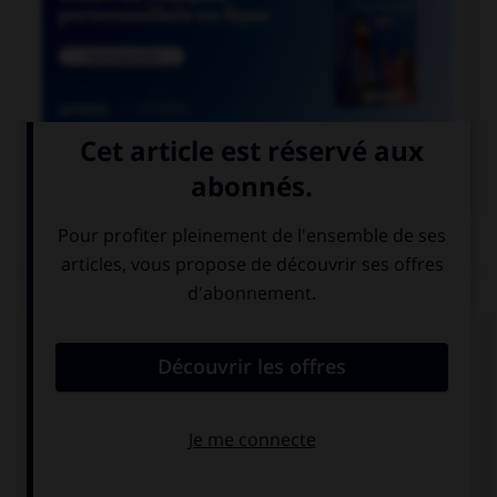

COURS DE FRANÇAIS
QUIZ
Si l'on veut parler de la nation des Francs
pendant le règne de Clovis, dit-on « nation… » :
franque
franche