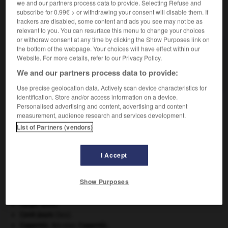
we and our partners process data to provide. Selecting Refuse and
subscribe for 0.99€ > or withdrawing your consent will disable them. If
VOUS CHERCHEZ PEUT-ÊTRE
trackers are disabled, some content and ads you see may not be as
relevant to you. You can resurface this menu to change your choices
or withdraw consent at any time by clicking the Show Purposes link on
the bottom of the webpage. Your choices will have effect within our
asociabilité n.f.
Website. For more details, refer to our Privacy Policy.
Caractère de quelqu'un qui ne peut s'adapter à la
vie sociale.
We and our partners process data to provide:
Use precise geolocation data. Actively scan device characteristics for
identification. Store and/or access information on a device.
Personalised advertising and content, advertising and content
measurement, audience research and services development.
M_
-
A_S_M_P_
-
asociabilité
-
asocial
-
asocialit
List of Partners (vendors)

I Accept
À DÉCOUVRIR DANS L'ENCYCLOPÉDIE
Show Purposes
appareil génital.
carpe diem
.
Cent-Jours
(les).
Copernic
.
Nicolas
Copernic
.