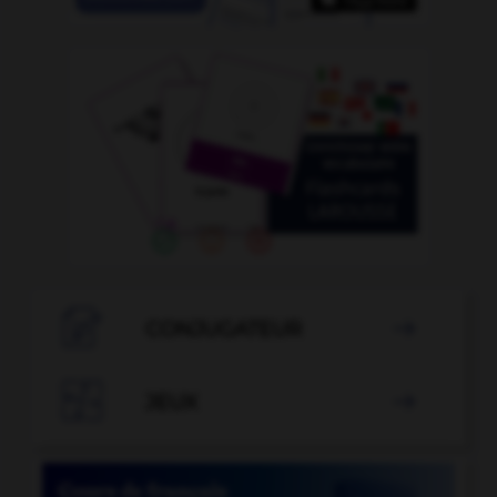

CONJUGATEUR


JEUX
