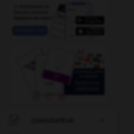
ière-grand-père
-
arrière-grands-parents
-
arrière-grand-ta

CONJUGATEUR
