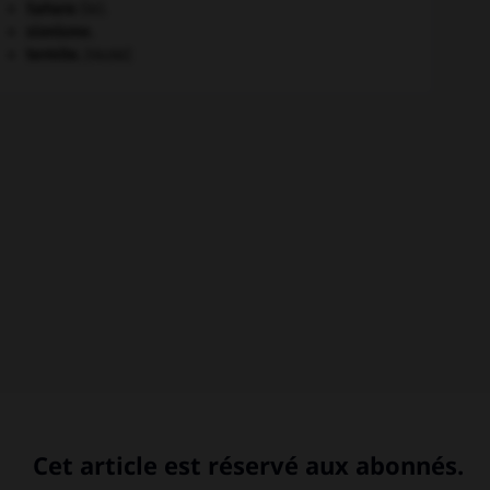
Sahara
(le).
sionisme.
termite
.
[FAUNE]