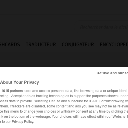
SHCARDS
TRADUCTEUR
CONJUGATEUR
ENCYCLOPÉD
Refuse and subsc
About Your Privacy
r
1015
partners store and access personal data, like browsing data or unique identif
ecting I Accept enables tracking technologies to support the purposes shown unde
ocess data to provide. Selecting Refuse and subscribe for 0.99€ > or withdrawing y
e them. If trackers are disabled, some content and ads you see may not be as relevan
ce this menu to change your choices or withdraw consent at any time by clicking t
nk on the bottom of the webpage. Your choices will have effect within our Website.
Difficultés
er to our Privacy Policy.