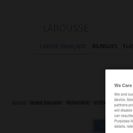
LAROUSSE
LANGUE FRANÇAISE
BILINGUES
FLA
We Care 
We and ou
device. Sel
Accueil
>
langue française
>
dictionnaire
>
arrière-goût n.m.
partners pr
will disabl
can resurfa
Purposes li
Définitions
details, ref