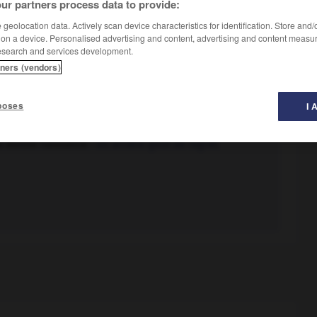
ur partners process data to provide:
geolocation data. Actively scan device characteristics for identification. Store and
 on a device. Personalised advertising and content, advertising and content measu
ère-gout
, arrière-gouts
)
esearch and services development.
tners (vendors)
aliment ou d'une boisson, différent de son goût normal :
poses
I 
i a donné naissance :
Un arrière-goût de regret.