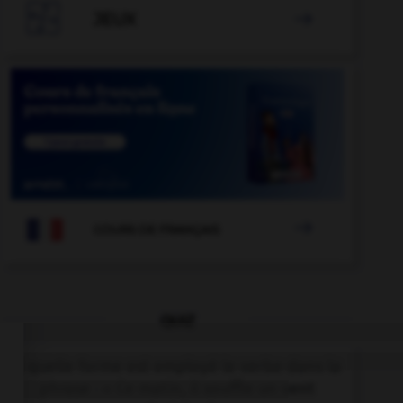

JEUX


COURS DE FRANÇAIS
QUIZ
À quelle forme est employé le verbe dans la
phrase : « Ce matin, il souffle un vent