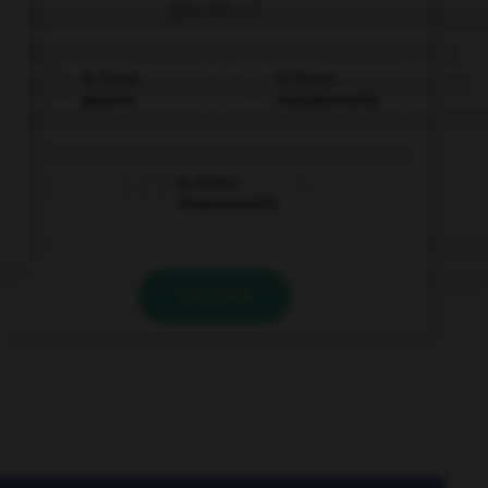
glacial » ?
la forme
la forme
passive
exceptionnelle
la forme
impersonnelle
VALIDER