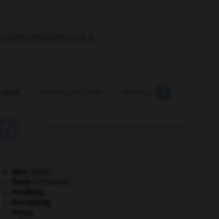
n accent circonflexe sur le
u
.
e-goût
-
arrière-grand-mère
-
arrière-grand-oncle
-
arr

daim
.
[FAUNE]
Ésope
.
[LITTÉRATURE]
Hongkong
.
Mao Zedong
.
Prusse
.