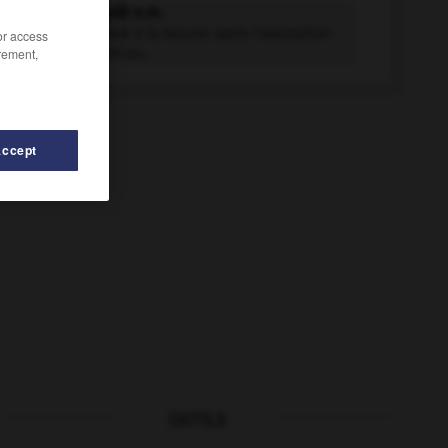
arrière-goût n.m.
Goût qui vient à la bouche après l'absorption
/or access
rement,
d'un aliment ou...
Accept
OUTILS