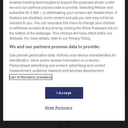
Attitude de soumission devant quelqu'un, un groupe,
2.
enables tracking technologies to support the purposes shown under
un pays, etc., pour en tirer profit ou éviter un conflit :
we and our partners process data to provide. Selecting Refuse and
subscribe for 0.99€ > or withdrawing your consent will disable them. If
Les excuses faites à cet État dictatorial relèvent de
trackers are disabled, some content and ads you see may not be as
l'aplaventrisme.
(Ce sens, courant au Québec, tend à se
relevant to you. You can resurface this menu to change your choices
répandre dans toute la francophonie.)
or withdraw consent at any time by clicking the Show Purposes link on
the bottom of the webpage. Your choices will have effect within our
Website. For more details, refer to our Privacy Policy.
We and our partners process data to provide:
VOUS CHERCHEZ PEUT-ÊTRE
Use precise geolocation data. Actively scan device characteristics for
identification. Store and/or access information on a device.
Personalised advertising and content, advertising and content
aplaventrisme n.m.
measurement, audience research and services development.
Fait d'adopter une attitude servile, de ramper
List of Partners (vendors)
devant ses supérieurs.
I Accept
t
-
aplatisseur
-
aplaventrisme
-
aplite
-
aplomb
Show Purposes
