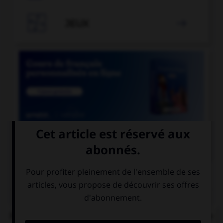

JEUX


COURS DE FRANÇAIS
QUIZ
Parmi ces noms féminins, lequel ne devrait pas se