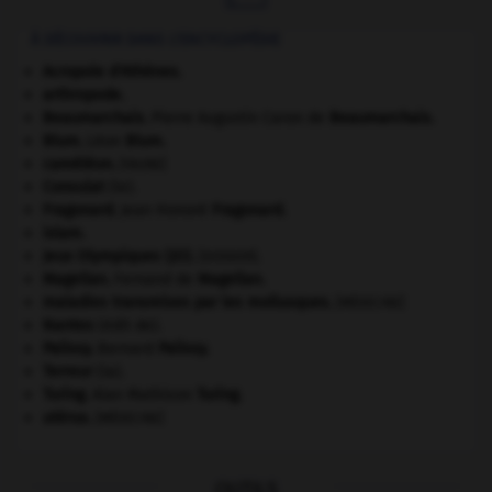
À DÉCOUVRIR DANS L'ENCYCLOPÉDIE
Acropole d'Athènes
.
arthropode.
Beaumarchais
.
Pierre Augustin Caron de
Beaumarchais
.
Blum
.
Léon
Blum
.
caméléon
.
[FAUNE]
Consulat
(le).
Fragonard
.
Jean Honoré
Fragonard
.
islam.
Jeux Olympiques (JO)
.
.
[DOSSIER]
Magellan
.
Fernand de
Magellan
.
maladies transmises par les mollusques
.
[MÉDECINE]
Nantes
(édit de).
Palissy
.
Bernard
Palissy
.
Terreur
(la).
Turing
.
Alan Mathison
Turing
.
utérus
.
[MÉDECINE]
OUTILS