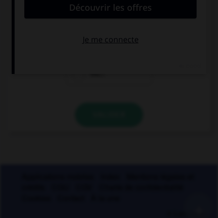
finir par un « u » ?
bru…
glu…
mu…
VALIDER
Applications mobiles
Index
Mentions légales et
crédits
CGU
CGV
Charte de confidentialité
Cookies
Contact
À la une
+
© Larousse