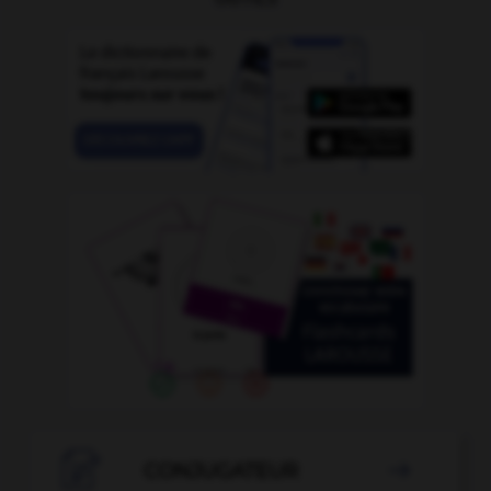

CONJUGATEUR
