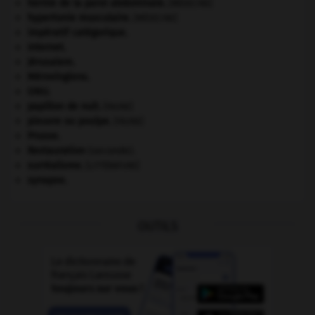
hernie de la paroi abdominale
.
[MÉDECINE]
hypertonie musculaire
.
[MÉDECINE]
impératif catégorique.
Internet
.
Jérusalem
.
Mérovingiens
.
ONU
.
papillon de nuit
.
[FAUNE]
pieuvre ou poulpe
.
[FAUNE]
Prusse
.
Restauration
(seconde).
surréalisme.
[LITTÉRATURE]
synapse.
OUTILS