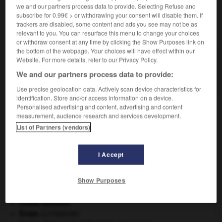
we and our partners process data to provide. Selecting Refuse and
subscribe for 0.99€ > or withdrawing your consent will disable them. If
trackers are disabled, some content and ads you see may not be as
relevant to you. You can resurface this menu to change your choices
VOUS CHERCHEZ PEUT-ÊTRE
or withdraw consent at any time by clicking the Show Purposes link on
the bottom of the webpage. Your choices will have effect within our
Website. For more details, refer to our Privacy Policy.
androgynie n.f.
We and our partners process data to provide:
Caractère de l'androgyne.
Use precise geolocation data. Actively scan device characteristics for
identification. Store and/or access information on a device.
Personalised advertising and content, advertising and content
measurement, audience research and services development.
ue
-
androgyne
-
androgynie
-
androïde
-
androl
List of Partners (vendors)

I Accept
À DÉCOUVRIR DANS L'ENCYCLOPÉDIE
Show Purposes
Cent-Jours
(les).
croûte terrestre.
Ésope
.
[LITTÉRATURE]