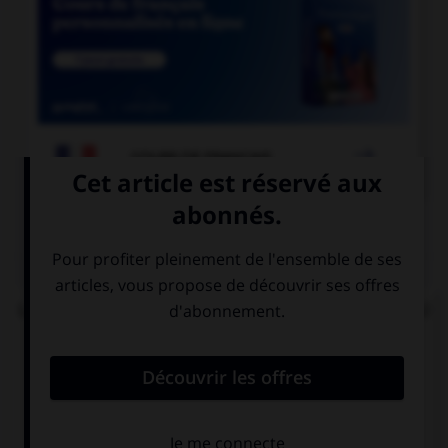

COURS DE FRANÇAIS
QUIZ
Lorsque « halte-garderie » est au pluriel, à quel(s)
élément(s) mettez-vous un « s » ?
aux deux termes
au premier
terme