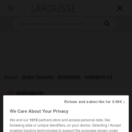
LAROUSSE

Toggle
navigation

Accueil
>
langue française
>
dictionnaire
>
androgynie n.f.
androgynie

nom féminin
Refuse and subscribe for 0.99€ >
We Care About Your Privacy
Caractère de l'
androgyne
.
1.
We and our
1015
partners store and access personal data, like
Présence, chez un même individu, de caractères
2.
browsing data or unique identifiers, on your device. Selecting I Accept
morphologiques masculins et féminins.
enables tracking technologies to support the purposes shown under