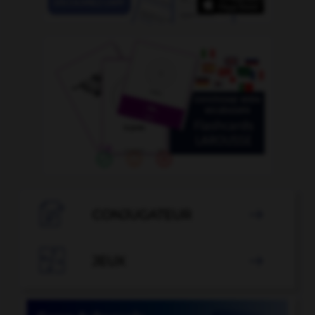

CONJUGATEUR


JEUX
