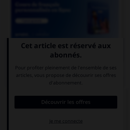

COURS DE FRANÇAIS
QUIZ
De quel genre est le mot « espace », quand il
désigne un blanc typographique ?
féminin
masculin