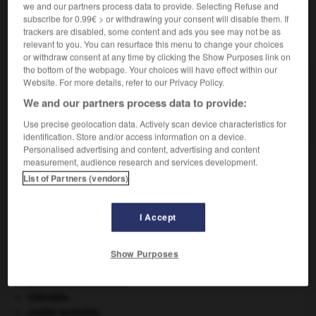
we and our partners process data to provide. Selecting Refuse and
subscribe for 0.99€ > or withdrawing your consent will disable them. If
trackers are disabled, some content and ads you see may not be as
VOUS CHERCHEZ PEUT-ÊTRE
relevant to you. You can resurface this menu to change your choices
or withdraw consent at any time by clicking the Show Purposes link on
the bottom of the webpage. Your choices will have effect within our
Website. For more details, refer to our Privacy Policy.
aérobiose n.f.
Condition de vie des micro-organismes dont le
We and our partners process data to provide:
métabolisme dépend de...
Use precise geolocation data. Actively scan device characteristics for
identification. Store and/or access information on a device.
Personalised advertising and content, advertising and content
measurement, audience research and services development.
List of Partners (vendors)
-
aérobiologique
-
aérobiose
-
aérocèle
-
aéroclas
I Accept

Show Purposes
À DÉCOUVRIR DANS L'ENCYCLOPÉDIE
architecture.
.
[DOSSIER]
Chérubin
.
croûte terrestre.