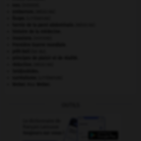
eau.
.
[DOSSIER]
embarrure
.
[MÉDECINE]
Ésope
.
[LITTÉRATURE]
hernie de la paroi abdominale
.
[MÉDECINE]
histoire de la médecine.
invasions.
[HISTOIRE]
Première Guerre mondiale
.
prêt-bail
(loi du).
principes de plaisir et de réalité.
réduction
.
[MÉDECINE]
Seldjoukides
.
surréalisme.
[LITTÉRATURE]
Weber
.
Max
Weber
.
OUTILS