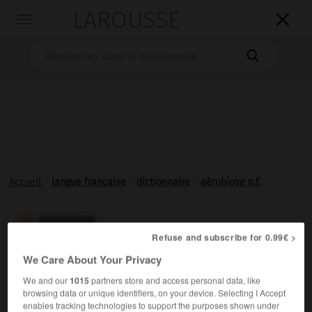
LAROUSSE

Toggle
navigation

Accueil
>
langue française
>
dictionnaire
>
aérobiose n.f.
aérobiose

Refuse and subscribe for 0.99€ >
nom féminin
We Care About Your Privacy
Condition de vie des micro-organismes dont le
We and our
1015
partners store and access personal data, like
métabolisme dépend de la présence d'oxygène ou la
browsing data or unique identifiers, on your device. Selecting I Accept
tolère.
enables tracking technologies to support the purposes shown under