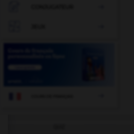

CONJUGATEUR


JEUX


COURS DE FRANÇAIS
QUIZ