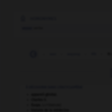

HOMONYMES
vesser
verbe
wavellite
-
wa-wa
-
wax
-
wayang
-
Wb
-
W.
À DÉCOUVRIR DANS L'ENCYCLOPÉDIE
appareil génital.
Charles X
.
Ésope
.
[LITTÉRATURE]
histoire de la médecine.