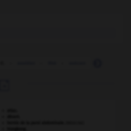
-C.
-
wealdien
-
Web
-
webcam
-
webcaméra
-

atlas.
désert.
hernie de la paroi abdominale
.
[MÉDECINE]
Hongkong
.