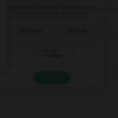
Quel accent différencie l'habitant d'une
colonie d'une partie de l'intestin ?
l'accent grave
l'accent aigu
l'accent
circonflexe
VALIDER