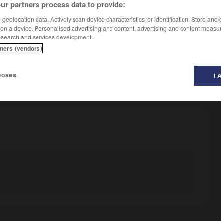
ur partners process data to provide:
geolocation data. Actively scan device characteristics for identification. Store and
 on a device. Personalised advertising and content, advertising and content measu
esearch and services development.
tners (vendors)
poses
I 
 destinée à la satisfaction des besoins naturels.