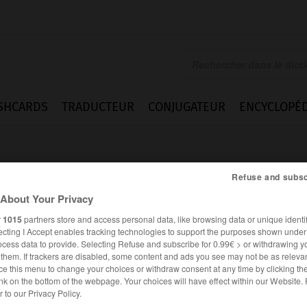
SHCARDS
TRADUCTEUR
CONJUGATEUR
ENCYCLOPÉD
Refuse and subsc
About Your Privacy
r
1015
partners store and access personal data, like browsing data or unique identif
ecting I Accept enables tracking technologies to support the purposes shown unde
.pl.
ocess data to provide. Selecting Refuse and subscribe for 0.99€ > or withdrawing y
e them. If trackers are disabled, some content and ads you see may not be as relevan
ce this menu to change your choices or withdraw consent at any time by clicking t
nk on the bottom of the webpage. Your choices will have effect within our Website.
Homonymes
er to our Privacy Policy.