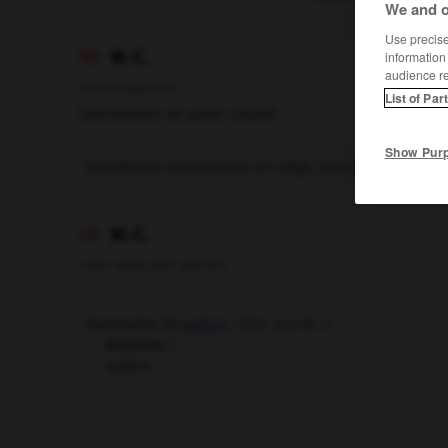
We and o
Use precise 
W.-C.
information

audience r
nom masculin
List of Par
(abréviation de water-closet)
Show Pur
Installation comprenant un siège, une chasse d'eau et
W.-C.

nom masculin pluriel
Synonyme de
waters
:
Aller aux W.-C.
Synonyme :
waters