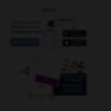
OUTILS
weber
-
wavellite
-
wa-wa
-
wax
-
wayang
-