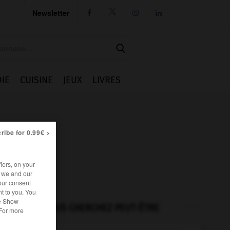
Newsletter




IE
CUISINE
JEUX
LIVRES
ribe for 0.99€ >
iers, on your
r we and our
our consent
t to you. You
he Show
VOUS CHERCHEZ PEUT-ÊTRE
 For more