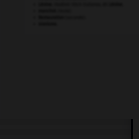
Lénine
.
Vladimir Ilitch Oulianov, dit
Lénine
.
manchot
.
[FAUNE]
Restauration
(seconde).
sionisme.