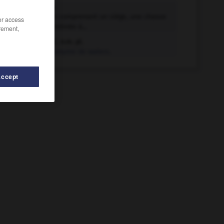
W.-C. n.m.
Installation comprenant un siège, une chasse
/or access
d'eau et destinée à...
rement,
W.-C. n.m. pl.
Synonyme de waters.
Accept