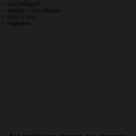
er
Louis-Philippe I
.
Rabelais
.
François
Rabelais
.
santé.
.
[DOSSIER]
Yougoslavie
.