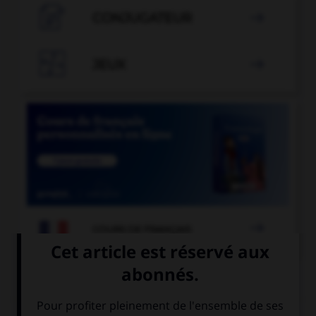

CONJUGATEUR


JEUX


COURS DE FRANÇAIS
QUIZ