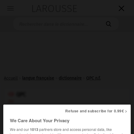
LAROUSSE

Toggle
navigation

Accueil
>
langue française
>
dictionnaire
>
QPC n.f.
QPC

ou
Q.P.C.

Refuse and subscribe for 0.99€ >
nom féminin
We Care About Your Privacy
(sigle de
question prioritaire de constitutionnalité
)
We and our
1013
partners store and access personal data, like