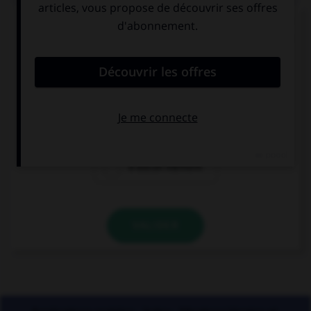
« La Révolution française a débuté en 1789. » Si
vous écrivez « 1789 » en toutes lettres, à quel(s)
élément(s) mettez-vous un « s » ?
à «cent» mais
à «vingt» mais
pas à «vingt»
pas à «cent»
à aucun élément
VALIDER