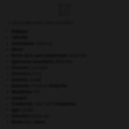

À DÉCOUVRIR DANS L'ENCYCLOPÉDIE
Belgique
.
Chérubin
.
contrebasse
.
[MUSIQUE]
désert.
hernie de la paroi abdominale
.
[MÉDECINE]
hypertonie musculaire
.
[MÉDECINE]
invasions.
[HISTOIRE]
Léonard
de Vinci.
manchot
.
[FAUNE]
Nietzsche
.
Friedrich
Nietzsche
.
e
République
(V
).
synapse.
Tchaïkovski
.
Piotr Ilitch
Tchaïkovski
.
tigre
.
[FAUNE]
Versailles
(traité de).
Weber
.
Max
Weber
.