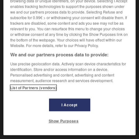
browsing data or unique identifiers, on your device. Selecting I Accept
En France, procédure au terme de laquelle le Conseil
enables tracking technologies to support the purposes shown under
constitutionnel, saisi par le justiciable sous certaines
we and our partners process data to provide. Selecting Refuse and
conditions, se prononce sur la constitutionnalité d’une
subscribe for 0.99€ > or withdrawing your consent will disable them. If
loi qui pourrait porter atteinte à l’un des droits et
trackers are disabled, some content and ads you see may not be as
libertés garantis par la Constitution. (Cette procédure a
relevant to you. You can resurface this menu to change your choices
or withdraw consent at any time by clicking the Show Purposes link on
permis de renforcer la primauté de la Constitution et de
the bottom of the webpage. Your choices will have effect within our
ses valeurs fondamentales.)
Website. For more details, refer to our Privacy Policy.
We and our partners process data to provide:
Use precise geolocation data. Actively scan device characteristics for
VOUS CHERCHEZ PEUT-ÊTRE
identification. Store and/or access information on a device.
Personalised advertising and content, advertising and content
measurement, audience research and services development.
QPC n.f.
List of Partners (vendors)
En France, procédure au terme de laquelle le
Conseil constitutionnel...
I Accept
Show Purposes
nghao
-
q-mètre
-
QPC, Q.P.C.
-
QR_Code
-
Q_S_