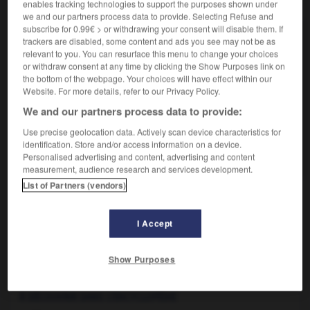
enables tracking technologies to support the purposes shown under
we and our partners process data to provide. Selecting Refuse and
subscribe for 0.99€ > or withdrawing your consent will disable them. If
Pm.
trackers are disabled, some content and ads you see may not be as
Symbole chimique du prométhéum.
relevant to you. You can resurface this menu to change your choices
or withdraw consent at any time by clicking the Show Purposes link on
p.m.
the bottom of the webpage. Your choices will have effect within our
Abréviation des mots latins post meridiem, après
Website. For more details, refer to our Privacy Policy.
midi, utilisée dans les pays...
We and our partners process data to provide:
P.M. n.m. ou n.f.
Use precise geolocation data. Actively scan device characteristics for
Abréviation de préparation militaire, de pistolet-
identification. Store and/or access information on a device.
mitrailleur et de police militaire.
Personalised advertising and content, advertising and content
measurement, audience research and services development.
List of Partners (vendors)
-
p_m_
-
P_M_
-
Pm
-
P_M_A_
-
P_M_A_
-
I Accept

Show Purposes
À DÉCOUVRIR DANS L'ENCYCLOPÉDIE