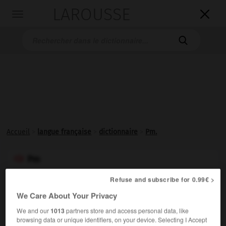
LAROUSSE

Toggle
navigation

Accueil
>
langue française
>
dictionnaire
>
Pm.
Pm

Refuse and subscribe for 0.99€ >
Symbole chimique du
prométhéum
.
We Care About Your Privacy
We and our
1013
partners store and access personal data, like
browsing data or unique identifiers, on your device. Selecting I Accept
VOUS CHERCHEZ PEUT-ÊTRE