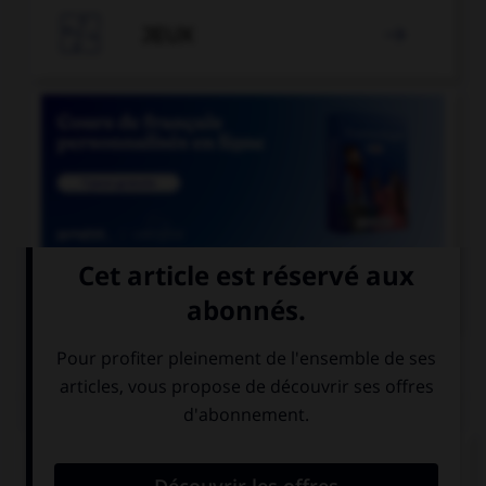

JEUX


COURS DE FRANÇAIS
QUIZ
De quel genre est le mot « espace », quand il
désigne un blanc typographique ?