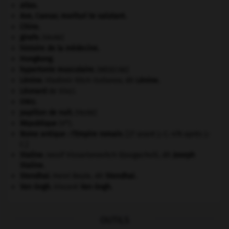
atlas.
Ave, Caesar, morituri te salutant
.
Chine
.
girafe
.
[FAUNE]
histoire de la médecine.
Hongkong
.
hypertonie musculaire
.
[MÉDECINE]
Lénine
.
Vladimir Ilitch Oulianov, dit
Lénine
.
Léonard
de Vinci.
ONU
.
papillon de nuit
.
[FAUNE]
e
République
(V
).
Rome antique : l'Empire romain
.
[27 avant J.-C.-476 après J.-
C.]
Staline
.
Iossif Vissarionovitch Djougachvili, dit
Joseph
Staline
.
Stendhal
.
Henri Beyle, dit
Stendhal
.
Van Gogh
.
Vincent
Van Gogh
.
OUTILS