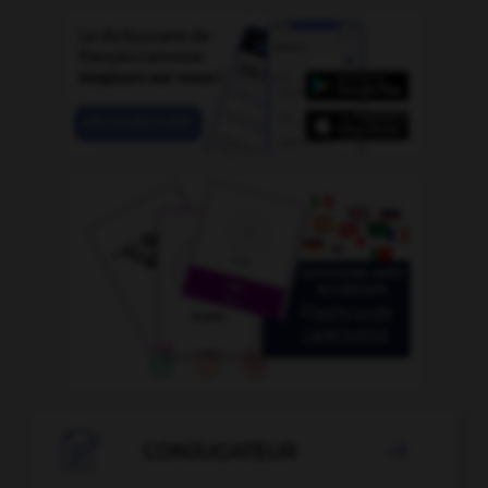

CONJUGATEUR
