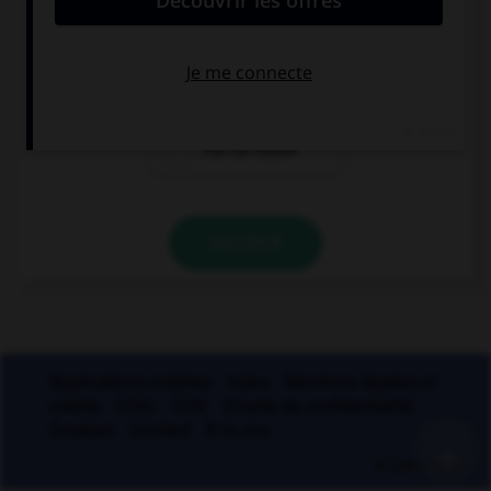
féminin
masculin
l'un ou l'autre
VALIDER
Applications mobiles
Index
Mentions légales et
crédits
CGU
CGV
Charte de confidentialité
Cookies
Contact
À la une
+
© Larousse