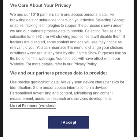
We Care About Your Privacy
(Il en existe différentes sortes : chandelles, étançons,
chevalements, contrefiches, étrésillons.)
We and our
1015
partners store and access personal data, like
browsing data or unique identifiers, on your device. Selecting I Accept
Tout élément de soutènement, en bois ou en métal,
2.
enables tracking technologies to support the purposes shown under
disposé dans une mine, verticalement ou
we and our partners process data to provide. Selecting Refuse and
perpendiculairement aux épontes.
subscribe for 0.99€ > or withdrawing your consent will disable them. If
trackers are disabled, some content and ads you see may not be as
relevant to you. You can resurface this menu to change your choices
or withdraw consent at any time by clicking the Show Purposes link on
the bottom of the webpage. Your choices will have effect within our
VOUS CHERCHEZ PEUT-ÊTRE
Website. For more details, refer to our Privacy Policy.
We and our partners process data to provide:
étai n.m.
Use precise geolocation data. Actively scan device characteristics for
Pièce de charpente servant à soutenir ou à épauler
identification. Store and/or access information on a device.
provisoirement toute partie...
Personalised advertising and content, advertising and content
measurement, audience research and services development.
étai n.m.
List of Partners (vendors)
Câble métallique ou cordage qui raidit un mât vers
l'avant...
Voile d'étai
I Accept