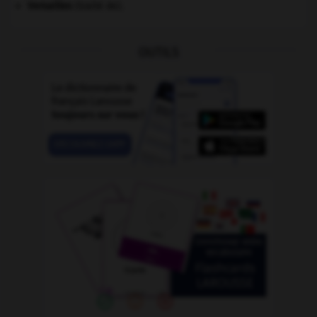
Versailles
(traité de).
OUTILS