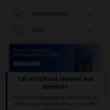

CONJUGATEUR


JEUX


COURS DE FRANÇAIS