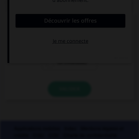
QUIZ
Si un homme reste coi, une femme reste quoi ?
coie
coite
coi (invariable)
VALIDER
Applications mobiles
Index
Mentions légales et
crédits
CGU
CGV
Charte de confidentialité