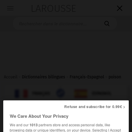
LAROUSSE

Toggle
navigation

Accueil
>
Dictionnaires bilingues
>
Français-Espagnol
>
poison

ESPAGNOL
FRANÇAIS
FRANÇAIS
ESPAGNOL
Refuse and subscribe for 0.99€ >
poison
[
pwazɔ̃
]
We Care About Your Privacy
nom masculin
We and our
1013
partners store and access personal data, like
m,
f
veneno
(figuré)
peste
browsing data or unique identifiers, on your device. Selecting I Accept