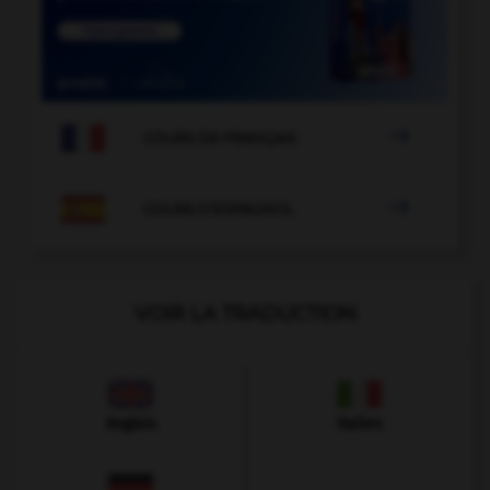

COURS DE FRANÇAIS

COURS D'ESPAGNOL
VOIR LA TRADUCTION
Anglais
Italien