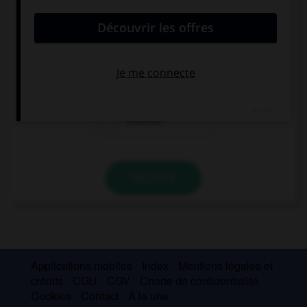
convient.
Os … ir al teatro.
(Vous adorez aller au théâtre.)
chifla
da asco
encanta
VALIDER
Applications mobiles
Index
Mentions légales et
crédits
CGU
CGV
Charte de confidentialité
Cookies
Contact
À la une