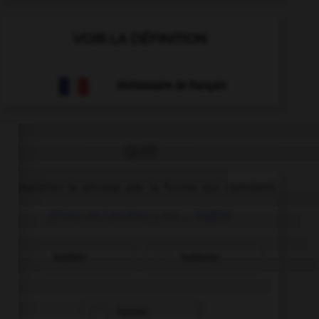
VOIR LA DÉFINITION
Dictionnaire de français
QUIZ
Complétez la phrase par la forme qui convient.
¡Vives en Londres y no … inglés!
habláis
hablaras
hablas