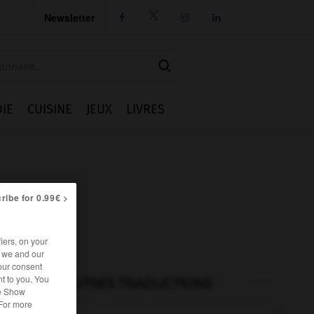
Newsletter




IE
CUISINE
JEUX
LIVRES
ribe for 0.99€ >
iers, on your
r we and our
our consent
t to you. You
AUTRES TRADUCTIONS
he Show
 For more