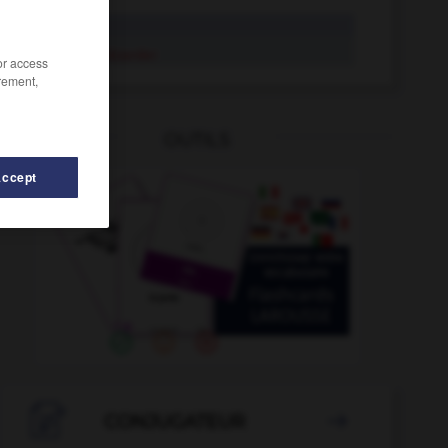
lézarder
se lézarder
/or access
rement,
OUTILS
Accept

CONJUGATEUR
