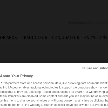
SHCARDS
TRADUCTEUR
CONJUGATEUR
ENCYCLOPÉD
Refuse and subsc
About Your Privacy
r
1015
partners store and access personal data, like browsing data or unique identif
ecting I Accept enables tracking technologies to support the purposes shown unde
ocess data to provide. Selecting Refuse and subscribe for 0.99€ > or withdrawing y
e them. If trackers are disabled, some content and ads you see may not be as relevan
ce this menu to change your choices or withdraw consent at any time by clicking t
FRANÇAIS
ESPAGNOL
nk on the bottom of the webpage. Your choices will have effect within our Website.