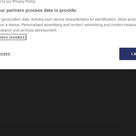
er to our Privacy Policy.
ur partners process data to provide:
geolocation data. Actively scan device characteristics for identification. Store and
 on a device. Personalised advertising and content, advertising and content measu
esearch and services development.
tners (vendors)
poses
I 