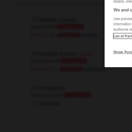
details, ref
We and o
Use precise 
lézarder
[
lezarde
]
information
verbe transitif
Conjugaison
audience r
[fissurer]
agrietar
Conjugaison
List of Par
Show Pur
lézarder
[
lezarde
]
(familier)
verbe intransitif
Conjugaison
[paresser]
gandulear
Conjugaison
se lézarder
verbe pronominal
Conjugaison
agrietarse