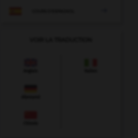

COURS D'ESPAGNOL
VOIR LA TRADUCTION
Anglais
Italien
Allemand
Chinois