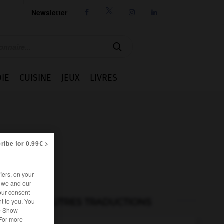
Newsletter




IE
CUISINE
JEUX
LIVRES
ribe for 0.99€ >
iers, on your
r we and our
our consent
t to you. You
AUTRES TRADUCTIONS
he Show
 For more