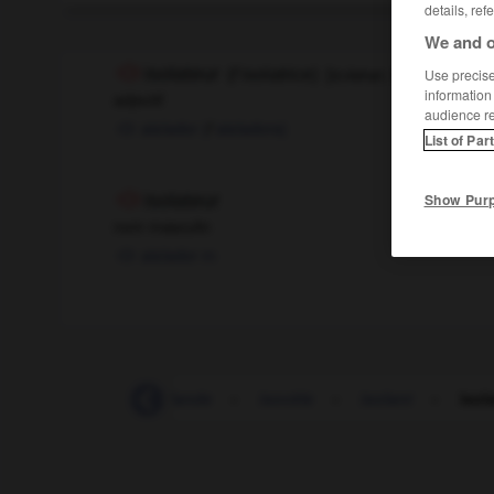
details, ref
We and o
isolateur
[
izɔlatɶr, tris
]
Use precise 
(
f
isolatrice)
information
adjectif
audience r
aislador
(
f
aisladora)
List of Par
Show Pur
isolateur
nom masculin
aislador
m
-
islandais
-
Islande
-
isocèle
-
isolant
-
isol