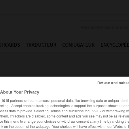
SHCARDS
TRADUCTEUR
CONJUGATEUR
ENCYCLOPÉD
Refuse and subsc
About Your Privacy
r
r
1015
partners store and access personal data, like browsing data or unique identif
ecting I Accept enables tracking technologies to support the purposes shown unde
ocess data to provide. Selecting Refuse and subscribe for 0.99€ > or withdrawing y
e them. If trackers are disabled, some content and ads you see may not be as relevan
ce this menu to change your choices or withdraw consent at any time by clicking t
FRANÇAIS
ESPAGNOL
nk on the bottom of the webpage. Your choices will have effect within our Website.