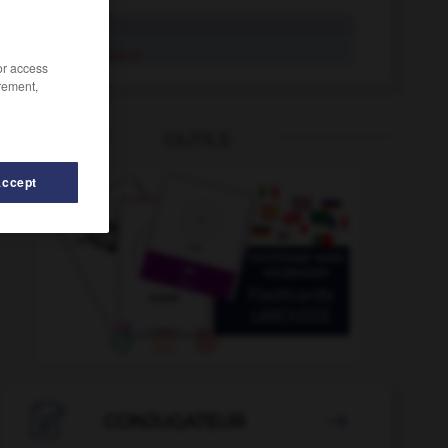
isolateur
isolateur
/or access
rement,
OUTILS
Accept
nt
-
isolément
-
islamiser
-
islandais
-
Islande

CONJUGATEUR
