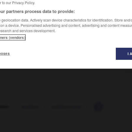
er to our Privacy Policy.
ur partners process data to provide:
geolocation data. Actively scan device characteristics for identification. Store and
 on a device. Personalised advertising and content, advertising and content measu
esearch and services development.
tners (vendors)
poses
I 
ateur
-
isolation
-
isolationnisme
-
isolé
-
isoleme