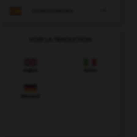

COURS D'ESPAGNOL
VOIR LA TRADUCTION
Anglais
Italien
Allemand