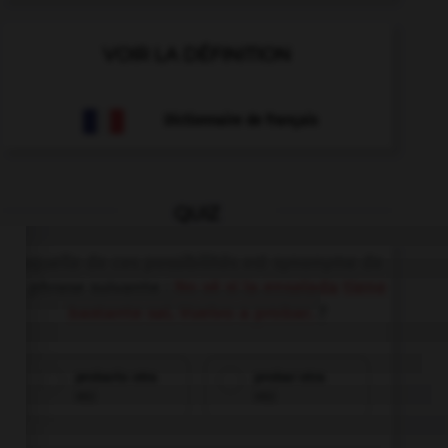
VOIR LA DÉFINITION
Dictionnaire de français
QUIZ
Laquelle de ces possibilités est synonyme de
la phrase suivante :
No sé si la ensalada tiene
bastante sal. Vuelvo a probar.
?
probarlo otra
probar otra
vez
vez