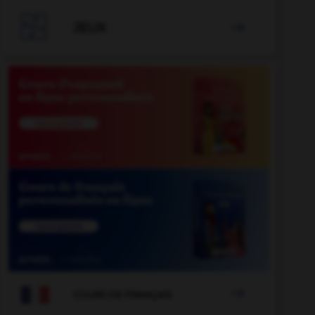

JEUX


COURS DE FRANÇAIS