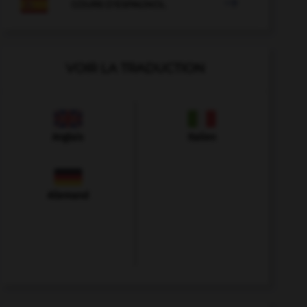

COURS D'ESPAGNOL
VOIR LA TRADUCTION
Anglais
Italien
Allemand