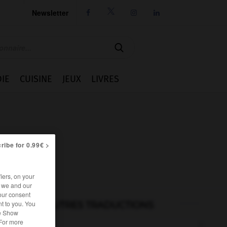
Newsletter




IE
CUISINE
JEUX
LIVRES
ribe for 0.99€ >
iers, on your
r we and our
our consent
t to you. You
AUTRES TRADUCTIONS
he Show
 For more