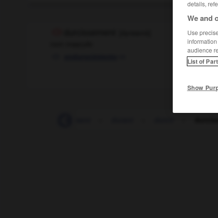
details, ref
We and o
durcissement
[
dyrsismɑ̃
]
Use precise 
information
nom masculin
audience r
m
endurecimiento
List of Par
Show Pur
durable
-
durablement
-
durant
-
durcir
-
durcis