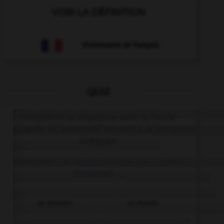
VOIR LA DÉFINITION
Dictionnaire de français
QUIZ
Complétez la séquence avec la forme
conjuguée au subjonctif présent à la personne
indiquée.
Me quedaré con vosotros hasta que (vosotros,
dormirse) ….
os durmáis
os dormís