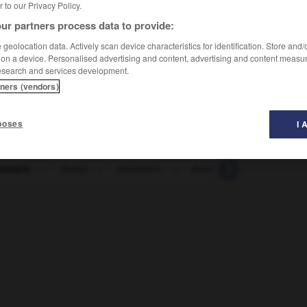
er to our Privacy Policy.
ur partners process data to provide:
geolocation data. Actively scan device characteristics for identification. Store and
 on a device. Personalised advertising and content, advertising and content measu
esearch and services development.
tners (vendors)
poses
I 
sement
-
durée
-
durement
-
durer
-
dureté
-