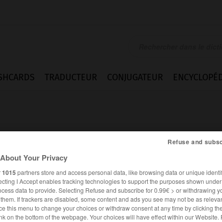
SHCARDS
TRADUCTEUR
CONJUGATEUR
ENCYCLOPÉD
Refuse and subsc
About Your Privacy
ement
r
1015
partners store and access personal data, like browsing data or unique identif
ecting I Accept enables tracking technologies to support the purposes shown unde
ocess data to provide. Selecting Refuse and subscribe for 0.99€ > or withdrawing y
e them. If trackers are disabled, some content and ads you see may not be as relevan
ce this menu to change your choices or withdraw consent at any time by clicking t
FRANÇAIS
ESPAGNOL
nk on the bottom of the webpage. Your choices will have effect within our Website.