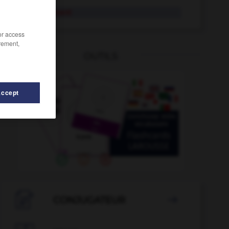
durcissement
/or access
rement,
OUTILS
Accept
durillon
-
dur
-
durable
-
durablement
-
durant

CONJUGATEUR
