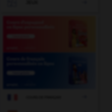

JEUX


COURS DE FRANÇAIS