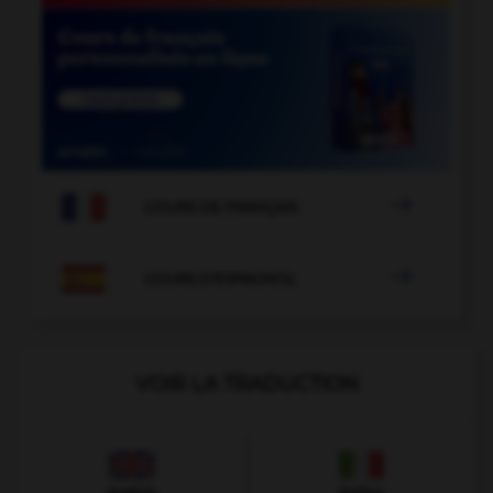

COURS DE FRANÇAIS

COURS D'ESPAGNOL
VOIR LA TRADUCTION