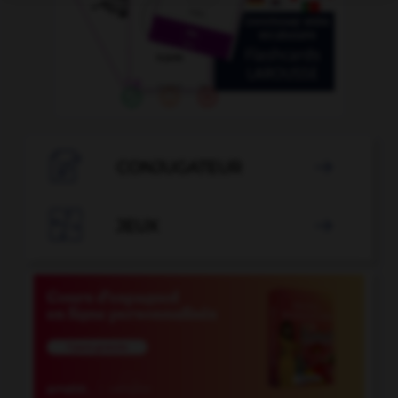

CONJUGATEUR


JEUX
