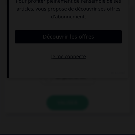
Complétez la séquence avec la proposition qui
convient.
Hace sol: ponte … para protegerte los ojos.
los pantalones
los zapatos
cortos
las gafas de sol
VALIDER