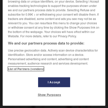
browsing data or unique identifiers, on your device. Selecting I Accept
enables tracking technologies to support the purposes shown under
we and our partners process data to provide. Selecting Refuse and
subscribe for 0.99€ > or withdrawing your consent will disable them. If
lecteur
-
déflorer
-
défonce
-
défoncé
-
défoncer
trackers are disabled, some content and ads you see may not be as
relevant to you. You can resurface this menu to change your choices
or withdraw consent at any time by clicking the Show Purposes link on
the bottom of the webpage. Your choices will have effect within our
AUTRES TRADUCTIONS
Website. For more details, refer to our Privacy Policy.
We and our partners process data to provide:
défonce
Use precise geolocation data. Actively scan device characteristics for
identification. Store and/or access information on a device.
défoncer
Personalised advertising and content, advertising and content
measurement, audience research and services development.
se défoncer
List of Partners (vendors)
I Accept
OUTILS
Show Purposes