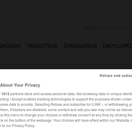
SHCARDS
TRADUCTEUR
CONJUGATEUR
ENCYCLOPÉD
Refuse and subsc
About Your Privacy
r
1013
partners store and access personal data, like browsing data or unique identif
ecting I Accept enables tracking technologies to support the purposes shown unde
ocess data to provide. Selecting Refuse and subscribe for 0.99€ > or withdrawing y
e them. If trackers are disabled, some content and ads you see may not be as relevan
ce this menu to change your choices or withdraw consent at any time by clicking t
nk on the bottom of the webpage. Your choices will have effect within our Website.
er to our Privacy Policy.