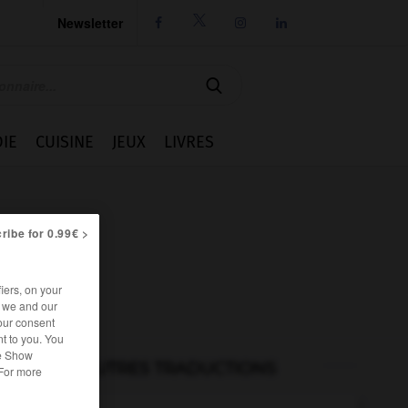
Newsletter




IE
CUISINE
JEUX
LIVRES
ribe for 0.99€ >
iers, on your
r we and our
our consent
t to you. You
he Show
AUTRES TRADUCTIONS
 For more