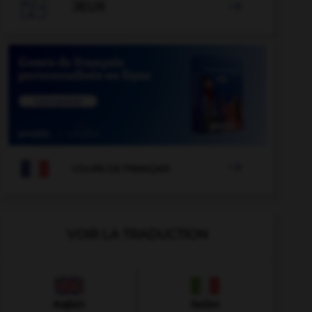

JEUX


COURS DE FRANÇAIS
VOIR LA TRADUCTION
Anglais
Italien