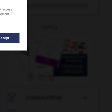
séquelle
/or access
rement,
OUTILS
Accept
-
Serbie
-
septembre
-
septennat
-
septième
-

CONJUGATEUR
