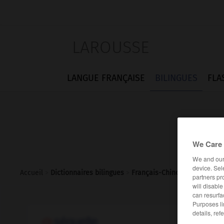
LAROUSSE
LANGUE FRANÇAISE
BILINGUES
FLA
We Care 
We and ou
device. Sel
Accueil
>
Dictionnaires bilingues
>
Français-Chinois
>
séquelle
partners pr
will disabl
can resurfa
Purposes li
details, ref
séquelle