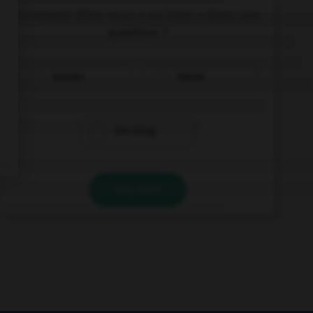
Comment dites-vous « ou bien » dans une
question ?
hǎixiàn
háishì
hěn xiāng
VALIDER