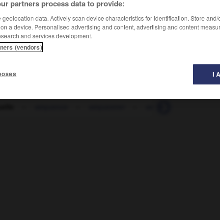
ur partners process data to provide:
geolocation data. Actively scan device characteristics for identification. Store and
ent)
 on a device. Personalised advertising and content, advertising and content measu
esearch and services development.
tners (vendors)
给国家留下了恶果
[zhànzhēng gěi guójiā liúxià le èguǒ]
poses
I 
elle
-
séquence
-
séquestrer
-
séquoia
-
serbe