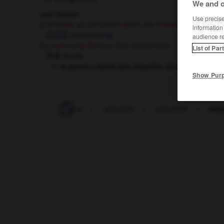
We and o
nom féminin
Use precise 
1.
(troubles qui persistent après une maladie ou un accid
information
后遗症
[hòuyízhèng]
audience r
2.
(contrecoup fâcheux d'un évènement)
List of Par
恶果
[èguǒ]
la guerre a laissé des séquelles dans le pays
战争
Show Pur
eptennat
-
septième
-
sépulcre
-
sépulture
-
séqu