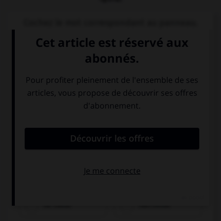
Cochez le mot correspondant au panneau.
nǚ cèsuǒ
nán cèsuǒ