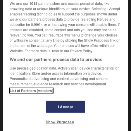
We and our
1015
partners store and access personal data, like
抵抗
[dǐkàng]
browsing data or unique identifiers, on your device. Selecting I Accept
résister à un agresseur
抵抗侵略者
[dǐkàng
enables tracking technologies to support the purposes shown under
qīnlüèzhě]
we and our partners process data to provide. Selecting Refuse and
2.
(supporter)
subscribe for 0.99€ > or withdrawing your consent will disable them. If
经的起
[jīngdeqǐ]
trackers are disabled, some content and ads you see may not be as
résister au choc
经得起打击
[jīngdeqǐ dǎjī]
relevant to you. You can resurface this menu to change your choices
or withdraw consent at any time by clicking the Show Purposes link on
résister à la tempête
抵抗风暴
[dǐkàng fēngbào]
the bottom of the webpage. Your choices will have effect within our
3.
(endurer)
Website. For more details, refer to our Privacy Policy.
耐
[nài]
We and our partners process data to provide:
résister à la fatigue
耐劳
[nàiláo]
4.
(ne pas céder)
Use precise geolocation data. Actively scan device characteristics for
经得住
[jīngdezhù]
identification. Store and/or access information on a device.
résister à la tentation
经得住诱惑
[jīngdezhù yòuhuò]
Personalised advertising and content, advertising and content
measurement, audience research and services development.
List of Partners (vendors)
stance
-
résistant
-
résister
-
résolu
-
résolument
I Accept
AUTRES TRADUCTIONS
Show Purposes