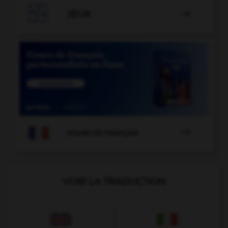

JEUX


COURS DE FRANÇAIS
VOIR LA TRADUCTION