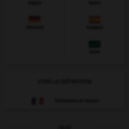
Anglais
Italien
Allemand
Espagnol
Arabe
VOIR LA DÉFINITION
Dictionnaire de français
QUIZ