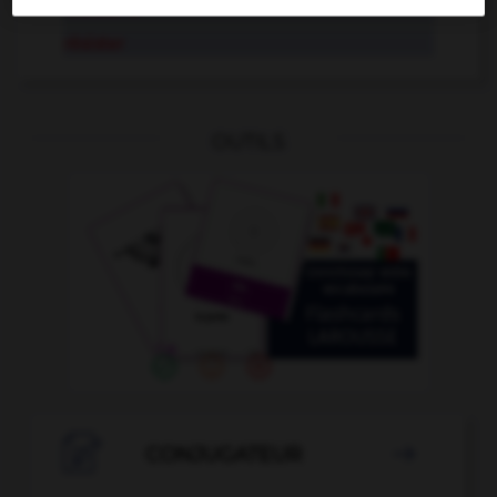
résister à
résister
OUTILS

CONJUGATEUR
