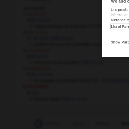
We and o
nom féminin
Use precise 
1.
(art de lire)
information
audience r
阅读
[yuèdú]
l'apprentissage de la lecture
学习阅读
[xuéxí yuèd
List of Par
2.
(fait de lire)
(cl. 本 [běn])
读物
[dúwù]
Show Pur
quelles lectures me conseillez-vous ?
您建议我读
3.
(déchiffrage)
解读
[jiědú]
la lecture d'une partition
识谱
[shí pǔ]
4.
(délibération)
审读
[shěndú]
loi adoptée en première lecture
第一次审读就通过
5.
TECHNOL
读
[dú]
lecture rapide
快进
[kuài jìn]
-
lécher
-
lèche-vitrines
-
leçon
-
lecteur
-
lec