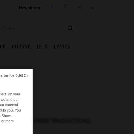
Newsletter




IE
CUISINE
JEUX
LIVRES
ribe for 0.99€ >
iers, on your
r we and our
our consent
t to you. You
he Show
AUTRES TRADUCTIONS
 For more