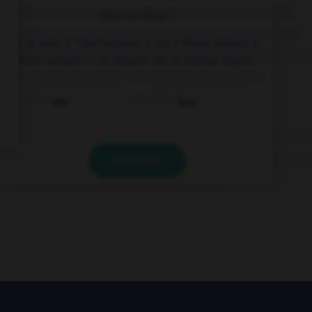
Vrai ou faux ?
« Je vais à Tian'anmen » ou « Nous allons à
Tian'anmen » se disent de la même façon.
vrai
faux
VALIDER