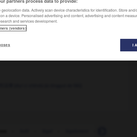
ur partners process data to provide:
geolocation data. Actively scan device characteristics for identification. Store and
 on a device. Personalised advertising and content, advertising and content measu
esearch and services development.
ú]
tners (vendors)
poses
I 
哪些读物？
[nín jiànyì wǒ dú nǎxiē dúwù?]
的法律
[dìyī cì shěndú jiù tōngguò de fǎlǜ]
ture
-
ledit
-
légal
-
légalement
-
légaliser
-
lé