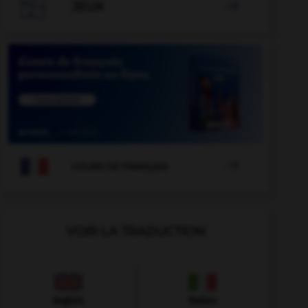

JEUX


COURS DE FRANÇAIS
VOIR LA TRADUCTION
Anglais
Italien