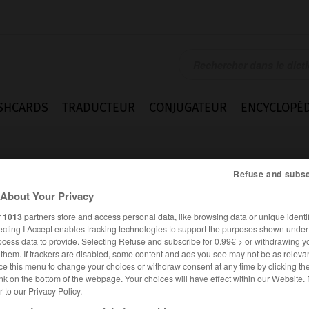
SHCARDS
TRADUCTEUR
CONJUGATEUR
ENCYCLOPÉD
Refuse and subsc
About Your Privacy
r
1013
partners store and access personal data, like browsing data or unique identif
ecting I Accept enables tracking technologies to support the purposes shown unde
ocess data to provide. Selecting Refuse and subscribe for 0.99€ > or withdrawing y
e them. If trackers are disabled, some content and ads you see may not be as relevan
ce this menu to change your choices or withdraw consent at any time by clicking t
nk on the bottom of the webpage. Your choices will have effect within our Website.
er to our Privacy Policy.