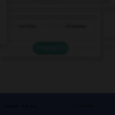
eine Birne
ein Brötchen
VALIDER
s
Contact
À la une
© Larousse