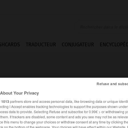
SHCARDS
TRADUCTEUR
CONJUGATEUR
ENCYCLOPÉD
Refuse and subsc
About Your Privacy
r
1013
partners store and access personal data, like browsing data or unique identif
ecting I Accept enables tracking technologies to support the purposes shown unde
ocess data to provide. Selecting Refuse and subscribe for 0.99€ > or withdrawing y
e them. If trackers are disabled, some content and ads you see may not be as relevan
FRANÇAIS
ALLEMAND
ce this menu to change your choices or withdraw consent at any time by clicking t
nk on the bottom of the webpage. Your choices will have effect within our Website.