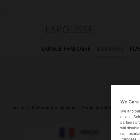
LAROUSSE
LANGUE FRANÇAISE
BILINGUES
FLA
We Care 
Accueil
>
Dictionnaires bilingues
>
Français-Allemand
>
retrait
We and ou
device. Sel
partners pr
will disabl

ALLEMAND
FRANÇAIS
can resurfa
Purposes li