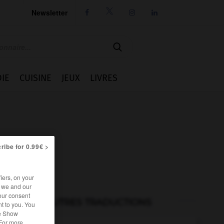
Newsletter




IE
CUISINE
JEUX
LIVRES
ribe for 0.99€ >
iers, on your
r we and our
our consent
AUTRES TRADUCTIONS
t to you. You
he Show
 For more