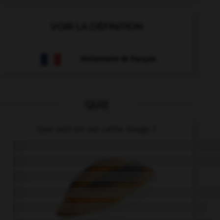
VOIR LA DÉFINITION
Dictionnaire de français
QUIZ
Que voit-on sur cette image ?