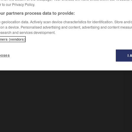
er to our Privacy Policy.
ur partners process data to provide:
geolocation data. Actively scan device characteristics for identification. Store and
 on a device. Personalised advertising and content, advertising and content measu
esearch and services development.
tners (vendors)
poses
I 