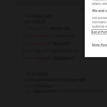
details, ref
We and o
retrait
[
rətrɛ
]
Use precise 
nom masculin
information
audience r
[d'argent]
Abheben
das
List of Par
[de bagages]
Abholen
das
[de permis]
der
Entzug
Show Pur
[des eaux]
Zurückfließen
das
[de troupes]
der
Rückzug
en retrait
locution adverbiale & locution adjectivale
zurückgesetzt
rester en retrait
sich im Hintergrund halten