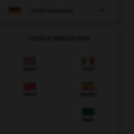

COURS D'ALLEMAND
VOIR LA TRADUCTION
Anglais
Italien
Chinois
Espagnol
Arabe