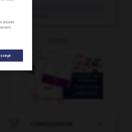
retrait
en retrait
/or access
rement,
OUTILS
Accept

CONJUGATEUR
