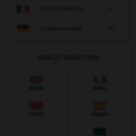

COURS DE FRANÇAIS

COURS D'ALLEMAND
VOIR LA TRADUCTION
Anglais
Italien
Chinois
Espagnol