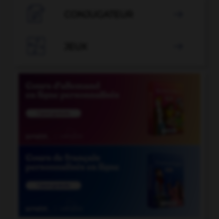

CONJUGATEUR


JEUX
