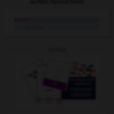
AUTRES TRADUCTIONS
reposer
se reposer
OUTILS