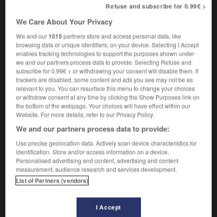
Refuse and subscribe for 0.99€ >
(hin)stellen
[ - à l'horizontale]
(hin)legen
wieder
We Care About Your Privacy
[serrure]
(neu) einbauen
We and our
1015
partners store and access personal data, like
browsing data or unique identifiers, on your device. Selecting I Accept
[question]
nochmal stellen
enables tracking technologies to support the purposes shown under
[appuyer]
we and our partners process data to provide. Selecting Refuse and
subscribe for 0.99€ > or withdrawing your consent will disable them. If
reposer qqch sur qqch
etw auf etw
legen
(A)
trackers are disabled, some content and ads you see may not be as
[délasser]
relevant to you. You can resurface this menu to change your choices
reposer la vue
les yeux
erholsam
eine
or withdraw consent at any time by clicking the Show Purposes link on
OU
OU
the bottom of the webpage. Your choices will have effect within our
Wohltat für die Augen sein
Website. For more details, refer to our Privacy Policy.
We and our partners process data to provide:
reposer
[
rəpoze
]
Use precise geolocation data. Actively scan device characteristics for
verbe intransitif
identification. Store and/or access information on a device.
Conjugaison
Personalised advertising and content, advertising and content
[objet]
measurement, audience research and services development.
reposer sur qqch
auf etw
stehen
(D)
List of Partners (vendors)
[raisonnement, théorie]
reposer sur qqch
sich auf etw
stützen,
(A)
I Accept
auf etw
basieren
(D)