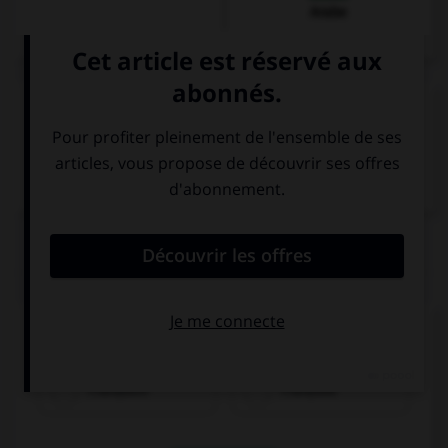
Arabe
VOIR LA DÉFINITION
Dictionnaire de français
QUIZ
Quel nom prend l'article
der
?
Französin
Franzose