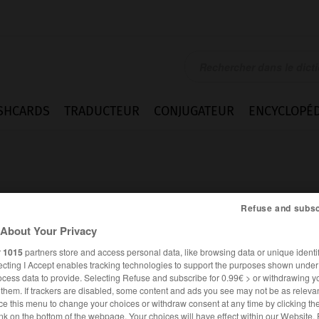
SHCARDS
TRADUCTEUR
CONJUGATEUR
ENCYCLOPÉD
Refuse and subsc
About Your Privacy
moder
r
1015
partners store and access personal data, like browsing data or unique identif
ecting I Accept enables tracking technologies to support the purposes shown unde
ocess data to provide. Selecting Refuse and subscribe for 0.99€ > or withdrawing y
e them. If trackers are disabled, some content and ads you see may not be as relevan
FRANÇAIS
ALLEMAND
ce this menu to change your choices or withdraw consent at any time by clicking t
nk on the bottom of the webpage. Your choices will have effect within our Website.