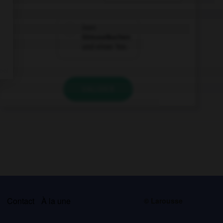
inen
Streuselkuchen
und einen Tee.
VALIDER
s
Contact
À la une
© Larousse