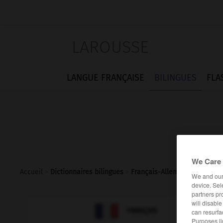
LAROUSSE
LANGUE FRANÇAISE
BILINGUES
FLA
We Care 
Accueil
>
Dictionnaires bilingues
>
Français-Allemand
>
raccom
We and ou
device. Sel
partners pr
will disabl

ALLEMAND
FRANÇAIS
can resurfa
Purposes li