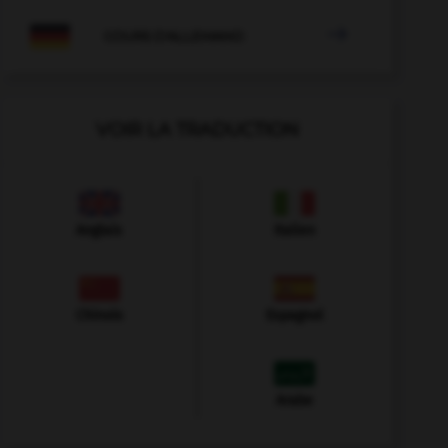

COURS D'ALLEMAND
VOIR LA TRADUCTION
Anglais
Italien
Chinois
Espagnol
Arabe