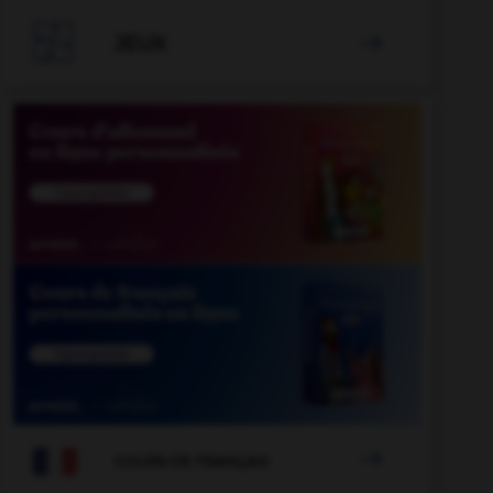

JEUX


COURS DE FRANÇAIS