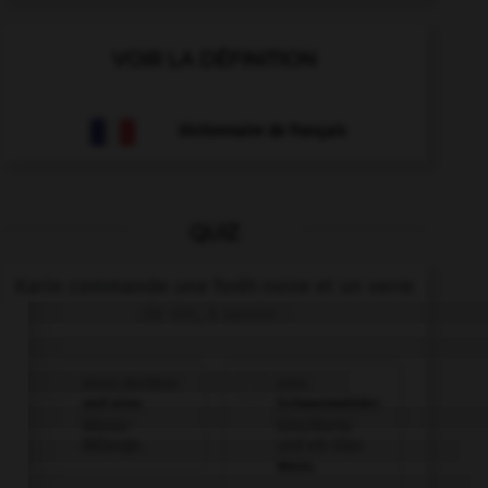
VOIR LA DÉFINITION
Dictionnaire de français
QUIZ
Karin commande une forêt-noire et un verre
de vin, à savoir :
einen Berliner
eine
und eine
Schwarzwälder
Wiener
Kirschtorte
Mélange.
und ein Glas
Wein.