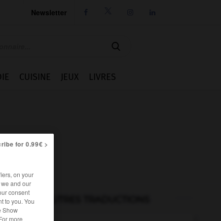
Newsletter




IE
CUISINE
JEUX
LIVRES
ribe for 0.99€ >
iers, on your
r we and our
our consent
AUTRES TRADUCTIONS
t to you. You
he Show
 For more