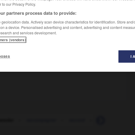
er to our Privacy Policy.
ur partners process data to provide:
geolocation data. Actively scan device characteristics for identification. Store and
 on a device. Personalised advertising and content, advertising and content measu
esearch and services development.
topfen
tners (vendors)
poses
I 
mmoder
-
raccompagner
-
raccord
-
raccordement
-